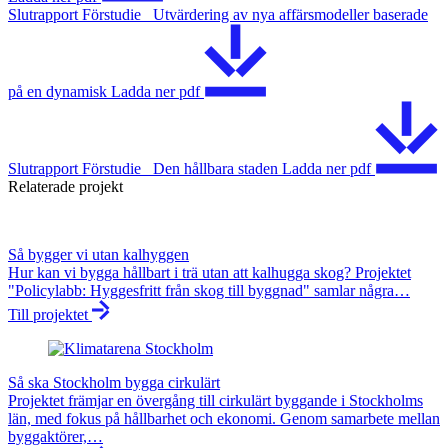
Slutrapport Förstudie_ Utvärdering av nya affärsmodeller baserade
på en dynamisk
Ladda ner
pdf
Slutrapport Förstudie_ Den hållbara staden
Ladda ner
pdf
Relaterade projekt
Så bygger vi utan kalhyggen
Hur kan vi bygga hållbart i trä utan att kalhugga skog? Projektet
"Policylabb: Hyggesfritt från skog till byggnad" samlar några…
Till projektet
Så ska Stockholm bygga cirkulärt
Projektet främjar en övergång till cirkulärt byggande i Stockholms
län, med fokus på hållbarhet och ekonomi. Genom samarbete mellan
byggaktörer,…