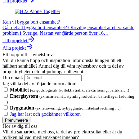
Till projektet
Kan vi bygga bort ensamhet?
Går det att bygga bort ensamhet? Ofrivillig ensamhet är ett växande
problem i Sverige. Nästan var fjärde person över 16…
Till projektet
Alla projekt
Ett hoppfullt nyhetsbrev
Vill du känna hopp och inspiration inför omställningen till ett
hållbart samhälle? Anmäl dig till våra nyhetsbrev och ta del av
projektnyheter och inbjudningar till event.
Din email:
Jag vill ta del av följande information:
Mobilitet
(ex godslogistik, kollektivtrafik, elektrifiering, partiklar…)
Energisystem
(ex smartaelnät, styrning, solceller, batterilager, laddning
…)
Byggnation
(ex renovering, nybyggnation, stadsutveckling …)
Jag har läst och godkänner villkoren
Prenumerera
Hör av dig till oss
Vill du samarbeta med oss, ta del av projektresultat eller är du
nyfiken på vad medlemskapet innebär?