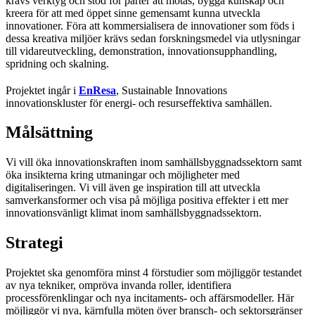
krävs verktyg och stöd för parter att mötas, bygga kunskap och
kreera för att med öppet sinne gemensamt kunna utveckla
innovationer. Föra att kommersialisera de innovationer som föds i
dessa kreativa miljöer krävs sedan forskningsmedel via utlysningar
till vidareutveckling, demonstration, innovationsupphandling,
spridning och skalning.
Projektet ingår i
EnResa
, Sustainable Innovations
innovationskluster för energi- och resurseffektiva samhällen.
Målsättning
Vi vill öka innovationskraften inom samhällsbyggnadssektorn samt
öka insikterna kring utmaningar och möjligheter med
digitaliseringen. Vi vill även ge inspiration till att utveckla
samverkansformer och visa på möjliga positiva effekter i ett mer
innovationsvänligt klimat inom samhällsbyggnadssektorn.
Strategi
Projektet ska genomföra minst 4 förstudier som möjliggör testandet
av nya tekniker, ompröva invanda roller, identifiera
processförenklingar och nya incitaments- och affärsmodeller. Här
möjliggör vi nya, kärnfulla möten över bransch- och sektorsgränser