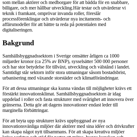
som mellan aktörer och medborgare för att bädda för en snabbare,
billigare, och mer hållbar utveckling.Här testar och utvärderar vi
teknik i framkant, omprövar invanda roller, föreslår
processförenklingar och utvärderar nya incitaments- och
affärsmodeller för att bättre ta reda på potentialen med
digitaliseringen.
Bakgrund
Samhällsbyggnadssektorn i Sverige omsätter årligen ca 1000
miljarder kronor (ca 25% av BNP), sysselsätter 500 000 personer
och har stor betydelse för tillväxt, utveckling och välstånd i landet.
Samtidigt står sektorn inför stora utmaningar såsom bostadsbrist,
urbanisering med växande storstäder och klimatförändringar.
För att dessa utmaningar ska kunna vändas till möjligheter krävs ett
förstärkt innovationsklimat. Samhällsbyggnadssektorn är idag
uppdelad i roller och fasta strukturer med svårighet att innovera över
gränserna. Detta gör att dagens innovationer endast leder till
marginella förbättringar.
För att bryta upp strukturer krävs uppbyggnad av nya
innovationsvänliga miljöer där aktörer med sina idéer och drivkrafter
kan skapa något nytt tillsammans. För att skapa kreativa miljöer