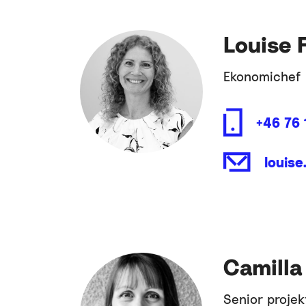
Louise 
Ekonomichef
+46 76 
louis
Camilla
Senior projek