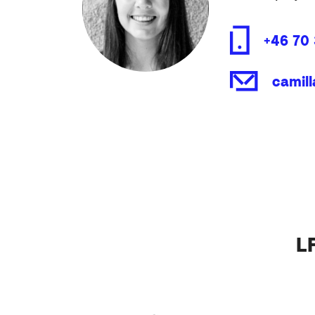
+46 70 
camil
L