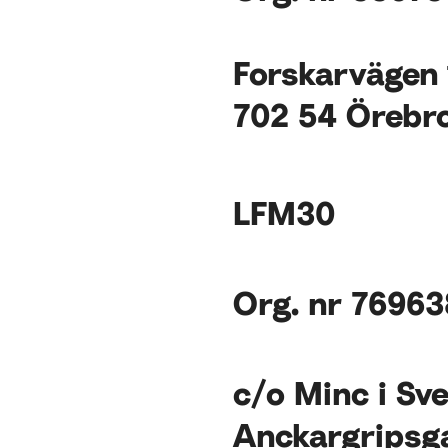
Forskarvägen 
702 54 Örebr
L
FM30
Org. nr 7696
c/o Minc i Sv
Anckargripsg