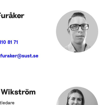
Furåker
110 81 71
e.furaker@sust.se
 Wikström
tledare