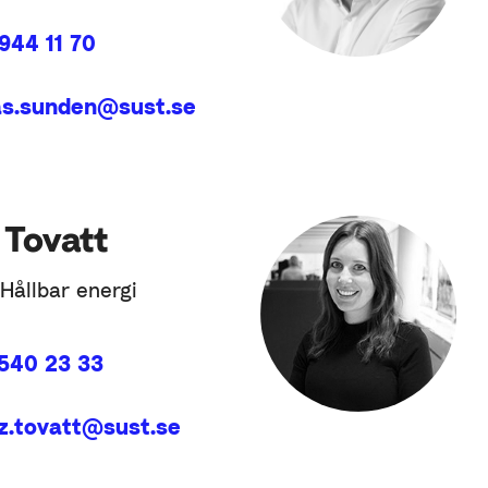
944 11 70
s.sunden@sust.se
 Tovatt
Hållbar energi
 540 23 33
tz.tovatt@sust.se