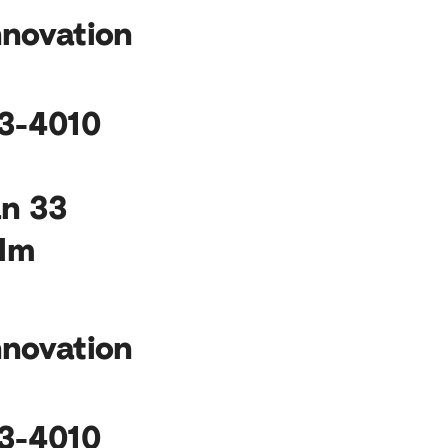
nnovation
53-4010
an 33
lm
nnovation
53-4010