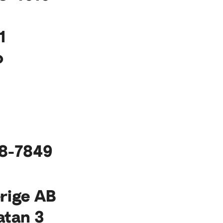
1
o
38-7849
erige AB
atan 3