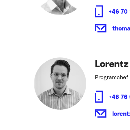
+46 70 
thoma
Lorentz
Programchef 
+46 76
loren