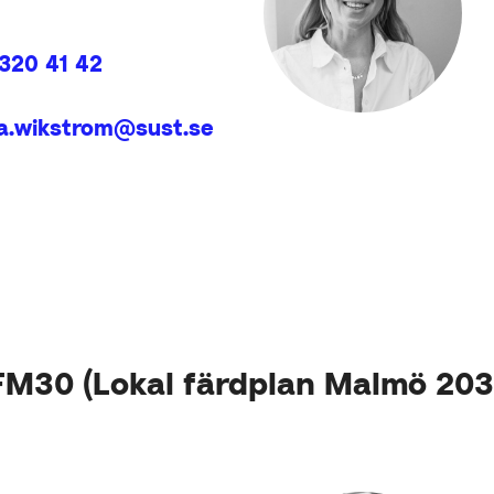
320 41 42
la.wikstrom@sust.se
FM30 (Lokal färdplan Malmö 203