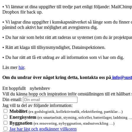
• Vi lämnar ut dina uppgifter till tredje part enligt följande: MailCh
Dropbox för back up.
• Vi lagrar dina uppgifter i kunskapsnätverket så länge som du finner de
påmind och aktivt har möjlighet att avregistrera dig.
• Du har när som helst rätt att raderas ur systemet (om du är projektpar
• Rätt att klaga till tillsynsmyndighet, Datainspektionen.
• Du har rätt att få ett utdrag av all information som vi har om dig.
Läs mer
här
.
Om du undrar över något kring detta, kontakta oss på
info@sust
Ett hoppfullt nyhetsbrev
Vill du känna hopp och inspiration inför omställningen till ett hållbar
Din email:
Jag vill ta del av följande information:
Mobilitet
(ex godslogistik, kollektivtrafik, elektrifiering, partiklar…)
Energisystem
(ex smartaelnät, styrning, solceller, batterilager, laddning …
Byggnation
(ex renovering, nybyggnation, stadsutveckling …)
Jag har läst och godkänner villkoren