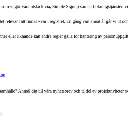
imp som vi gör våra utskick via, Simple Signup som är bokningstjänsten 
t relevant att finnas kvar i registret. En gång vart annat år går vi ut oc
tner eller liknande kan andra regler gälla för hantering av personuppgift
.se
t samhälle? Anmäl dig till våra nyhetsbrev och ta del av projektnyheter oc
)