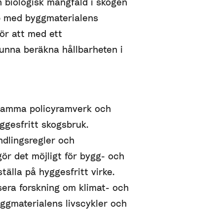
h biologisk mångfald i skogen
p med byggmaterialens
ör att med ett
unna beräkna hållbarheten i
nsamma policyramverk och
yggesfritt skogsbruk.
dlingsregler och
gör det möjligt för bygg- och
tälla på hyggesfritt virke.
era forskning om klimat- och
ggmaterialens livscykler och