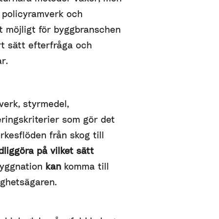
policyramverk och
t möjligt för byggbranschen
rt sätt efterfråga och
r.
verk, styrmedel,
eringskriterier som gör det
rkesflöden från skog till
dliggöra på vilket sätt
byggnation
kan
komma till
ighetsägaren.