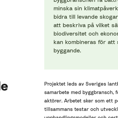
minska sin klimatpåver
bidra till levande skogar
att beskriva på vilket sä
biodiversitet och ekon
kan kombineras för att 
byggande.
de
Projektet leds av Sveriges lant
samarbete med byggbransch, fo
aktörer. Arbetet sker som ett p
tillsammans testar och utveckl
upphandlingsmodeller och certif