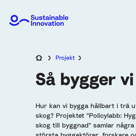
Projekt
Så bygger vi utan 
Så bygger vi
Hur kan vi bygga hållbart i trä 
skog? Projektet "Policylabb: Hyg
skog till byggnad" samlar några
största byggaktörer, forskare oc