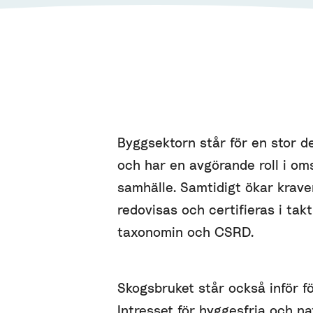
Byggsektorn står för en stor d
och har en avgörande roll i omst
samhälle. Samtidigt ökar kraven
redovisas och certifieras i tak
taxonomin och CSRD.
Skogsbruket står också inför f
Intresset för hyggesfria och n