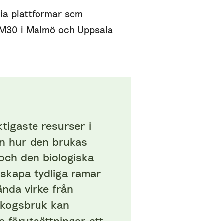
via plattformar som
FM30 i Malmö och Uppsala
ktigaste resurser i
en hur den brukas
och den biologiska
skapa tydliga ramar
ända virke från
 skogsbruk kan
 förutsättningar att