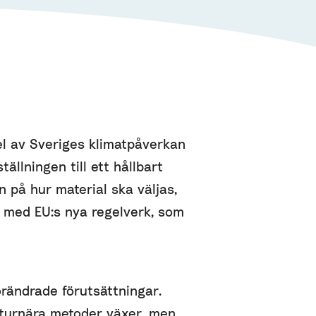
el av Sveriges klimatpåverkan
ällningen till ett hållbart
 på hur material ska väljas,
t med EU:s nya regelverk, som
örändrade förutsättningar.
aturnära metoder växer, men