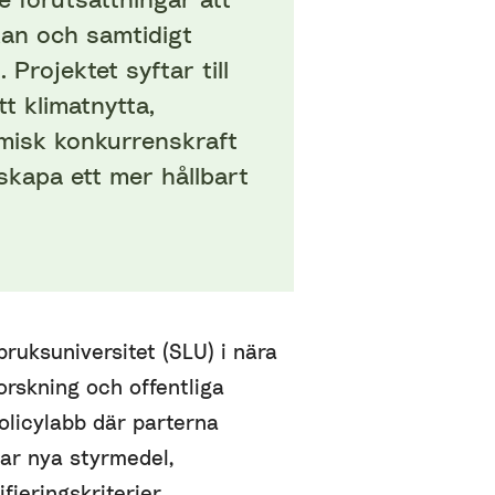
kan och samtidigt
. Projektet syftar
till
tt klimatnytta,
omisk konkurrenskraft
skapa ett mer hållbart
bruksuniversitet (SLU) i nära
rskning och offentliga
olicylabb där parterna
ar nya styrmedel,
ieringskriterier.