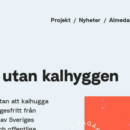
Projekt
Nyheter
Almeda
kalhyggen
 utan kalhyggen
utan att kalhugga
gesfritt från
 av Sveriges
h offentliga