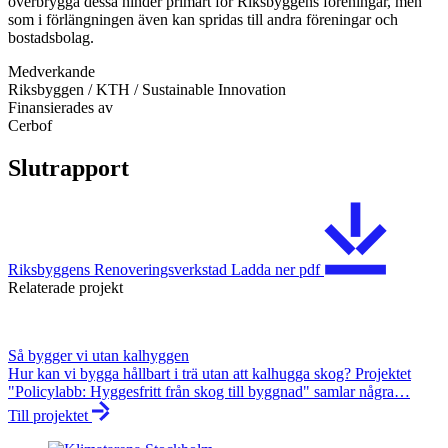
överbrygga dessa hinder primärt för Riksbyggens föreningar, men
som i förlängningen även kan spridas till andra föreningar och
bostadsbolag.
Medverkande
Riksbyggen / KTH / Sustainable Innovation
Finansierades av
Cerbof
Slutrapport
Riksbyggens Renoveringsverkstad
Ladda ner
pdf
Relaterade projekt
Så bygger vi utan kalhyggen
Hur kan vi bygga hållbart i trä utan att kalhugga skog? Projektet
"Policylabb: Hyggesfritt från skog till byggnad" samlar några…
Till projektet