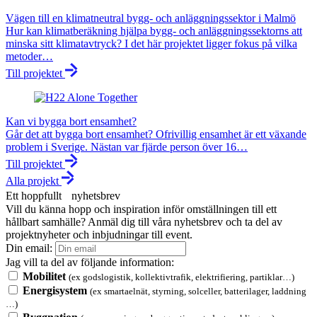
Vägen till en klimatneutral bygg- och anläggningssektor i Malmö
Hur kan klimatberäkning hjälpa bygg- och anläggningssektorns att
minska sitt klimatavtryck? I det här projektet ligger fokus på vilka
metoder…
Till projektet
Kan vi bygga bort ensamhet?
Går det att bygga bort ensamhet? Ofrivillig ensamhet är ett växande
problem i Sverige. Nästan var fjärde person över 16…
Till projektet
Alla projekt
Ett hoppfullt nyhetsbrev
Vill du känna hopp och inspiration inför omställningen till ett
hållbart samhälle? Anmäl dig till våra nyhetsbrev och ta del av
projektnyheter och inbjudningar till event.
Din email:
Jag vill ta del av följande information:
Mobilitet
(ex godslogistik, kollektivtrafik, elektrifiering, partiklar…)
Energisystem
(ex smartaelnät, styrning, solceller, batterilager, laddning
…)