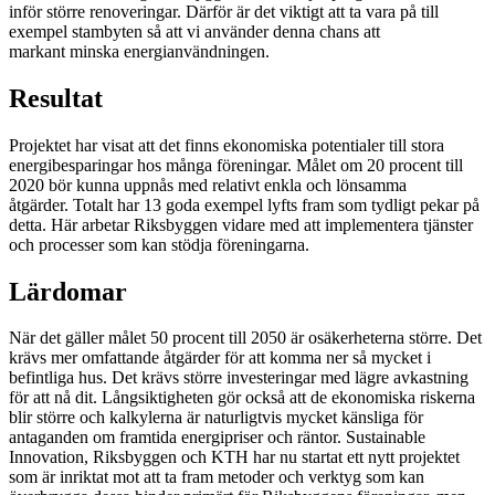
inför större renoveringar. Därför är det viktigt att ta vara på till
exempel stambyten så att vi använder denna chans att
markant minska energianvändningen.
Resultat
Projektet har visat att det finns ekonomiska potentialer till stora
energibesparingar hos många föreningar. Målet om 20 procent till
2020 bör kunna uppnås med relativt enkla och lönsamma
åtgärder. Totalt har 13 goda exempel lyfts fram som tydligt pekar på
detta. Här arbetar Riksbyggen vidare med att implementera tjänster
och processer som kan stödja föreningarna.
Lärdomar
När det gäller målet 50 procent till 2050 är osäkerheterna större. Det
krävs mer omfattande åtgärder för att komma ner så mycket i
befintliga hus. Det krävs större investeringar med lägre avkastning
för att nå dit. Långsiktigheten gör också att de ekonomiska riskerna
blir större och kalkylerna är naturligtvis mycket känsliga för
antaganden om framtida energipriser och räntor. Sustainable
Innovation, Riksbyggen och KTH har nu startat ett nytt projektet
som är inriktat mot att ta fram metoder och verktyg som kan