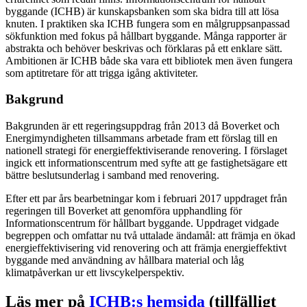
byggande (ICHB) är kunskapsbanken som ska bidra till att lösa
knuten. I praktiken ska ICHB fungera som en målgruppsanpassad
sökfunktion med fokus på hållbart byggande. Många rapporter är
abstrakta och behöver beskrivas och förklaras på ett enklare sätt.
Ambitionen är ICHB både ska vara ett bibliotek men även fungera
som aptitretare för att trigga igång aktiviteter.
Bakgrund
Bakgrunden är ett regeringsuppdrag från 2013 då Boverket och
Energimyndigheten tillsammans arbetade fram ett förslag till en
nationell strategi för energieffektiviserande renovering. I förslaget
ingick ett informationscentrum med syfte att ge fastighetsägare ett
bättre beslutsunderlag i samband med renovering.
Efter ett par års bearbetningar kom i februari 2017 uppdraget från
regeringen till Boverket att genomföra upphandling för
Informationscentrum för hållbart byggande. Uppdraget vidgade
begreppen och omfattar nu två uttalade ändamål: att främja en ökad
energieffektivisering vid renovering och att främja energieffektivt
byggande med användning av hållbara material och låg
klimatpåverkan ur ett livscykelperspektiv.
Läs mer på
ICHB:s hemsida
(tillfälligt