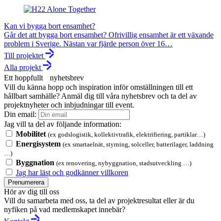
Kan vi bygga bort ensamhet?
Går det att bygga bort ensamhet? Ofrivillig ensamhet är ett växande
problem i Sverige. Nästan var fjärde person över 16…
Till projektet
Alla projekt
Ett hoppfullt nyhetsbrev
Vill du känna hopp och inspiration inför omställningen till ett
hållbart samhälle? Anmäl dig till våra nyhetsbrev och ta del av
projektnyheter och inbjudningar till event.
Din email:
Jag vill ta del av följande information:
Mobilitet
(ex godslogistik, kollektivtrafik, elektrifiering, partiklar…)
Energisystem
(ex smartaelnät, styrning, solceller, batterilager, laddning
…)
Byggnation
(ex renovering, nybyggnation, stadsutveckling …)
Jag har läst och godkänner villkoren
Prenumerera
Hör av dig till oss
Vill du samarbeta med oss, ta del av projektresultat eller är du
nyfiken på vad medlemskapet innebär?