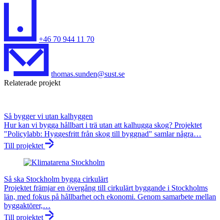
+46 70 944 11 70
thomas.sunden@sust.se
Relaterade projekt
Så bygger vi utan kalhyggen
Hur kan vi bygga hållbart i trä utan att kalhugga skog? Projektet
"Policylabb: Hyggesfritt från skog till byggnad" samlar några…
Till projektet
Så ska Stockholm bygga cirkulärt
Projektet främjar en övergång till cirkulärt byggande i Stockholms
län, med fokus på hållbarhet och ekonomi. Genom samarbete mellan
byggaktörer,…
Till projektet