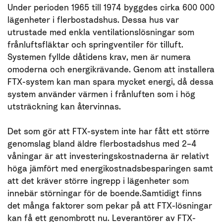
Under perioden 1965 till 1974 byggdes cirka 600 000
lägenheter i flerbostadshus. Dessa hus var
utrustade med enkla ventilationslösningar som
frånluftsfläktar och springventiler för tilluft.
Systemen fyllde dåtidens krav, men är numera
omoderna och energikrävande. Genom att installera
FTX-system kan man spara mycket energi, då dessa
system använder värmen i frånluften som i hög
utsträckning kan återvinnas.
Det som gör att FTX-system inte har fått ett större
genomslag bland äldre flerbostadshus med 2–4
våningar är att investeringskostnaderna är relativt
höga jämfört med energikostnadsbesparingen samt
att det kräver större ingrepp i lägenheter som
innebär störningar för de boende.Samtidigt finns
det många faktorer som pekar på att FTX-lösningar
kan få ett genombrott nu. Leverantörer av FTX-