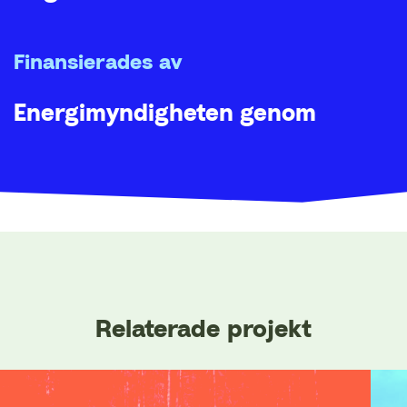
Finansierades av
Energimyndigheten genom
forskningsprogrammet E2B2
Relaterade projekt