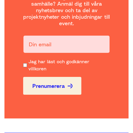
samhälle? Anmäl dig till våra
nyhetsbrev och ta del av
projektnyheter och inbjudningar till
event.
Din email:
Jag har läst och godkänner
villkoren
Prenumerera