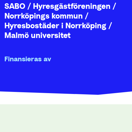
SABO / Hyresgästföreningen /
Norrköpings kommun /
Hyresbostäder i Norrköping /
Malmö universitet
Finansieras av
Vinnova