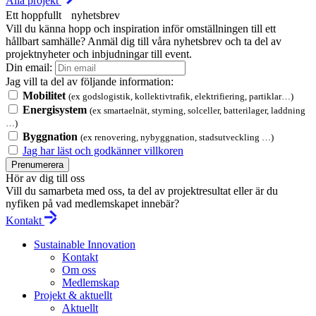
Alla projekt
Ett hoppfullt nyhetsbrev
Vill du känna hopp och inspiration inför omställningen till ett
hållbart samhälle? Anmäl dig till våra nyhetsbrev och ta del av
projektnyheter och inbjudningar till event.
Din email:
Jag vill ta del av följande information:
Mobilitet
(ex godslogistik, kollektivtrafik, elektrifiering, partiklar…)
Energisystem
(ex smartaelnät, styrning, solceller, batterilager, laddning
…)
Byggnation
(ex renovering, nybyggnation, stadsutveckling …)
Jag har läst och godkänner villkoren
Prenumerera
Hör av dig till oss
Vill du samarbeta med oss, ta del av projektresultat eller är du
nyfiken på vad medlemskapet innebär?
Kontakt
Sustainable Innovation
Kontakt
Om oss
Medlemskap
Projekt & aktuellt
Aktuellt