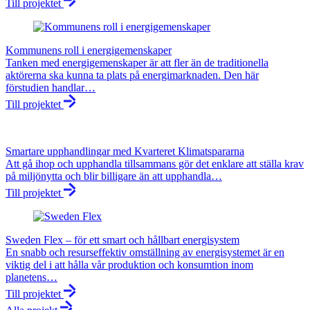
Till projektet
Kommunens roll i energigemenskaper
Tanken med energigemenskaper är att fler än de traditionella
aktörerna ska kunna ta plats på energimarknaden. Den här
förstudien handlar…
Till projektet
Smartare upphandlingar med Kvarteret Klimatspararna
Att gå ihop och upphandla tillsammans gör det enklare att ställa krav
på miljönytta och blir billigare än att upphandla…
Till projektet
Sweden Flex – för ett smart och hållbart energisystem
En snabb och resurseffektiv omställning av energisystemet är en
viktig del i att hålla vår produktion och konsumtion inom
planetens…
Till projektet