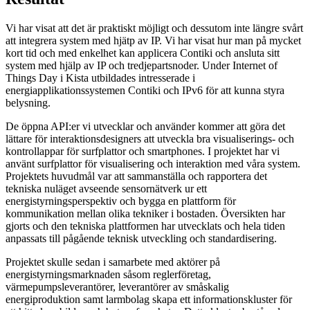
Vi har visat att det är praktiskt möjligt och dessutom inte längre svårt
att integrera system med hjätp av IP. Vi har visat hur man på mycket
kort tid och med enkelhet kan applicera Contiki och ansluta sitt
system med hjälp av IP och tredjepartsnoder. Under Internet of
Things Day i Kista utbildades intresserade i
energiapplikationssystemen Contiki och IPv6 för att kunna styra
belysning.
De öppna API:er vi utvecklar och använder kommer att göra det
lättare för interaktionsdesigners att utveckla bra visualiserings- och
kontrollappar för surfplattor och smartphones. I projektet har vi
använt surfplattor för visualisering och interaktion med våra system.
Projektets huvudmål var att sammanställa och rapportera det
tekniska nuläget avseende sensornätverk ur ett
energistyrningsperspektiv och bygga en plattform för
kommunikation mellan olika tekniker i bostaden. Översikten har
gjorts och den tekniska plattformen har utvecklats och hela tiden
anpassats till pågående teknisk utveckling och standardisering.
Projektet skulle sedan i samarbete med aktörer på
energistyrningsmarknaden såsom reglerföretag,
värmepumpsleverantörer, leverantörer av småskalig
energiproduktion samt larmbolag skapa ett informationskluster för