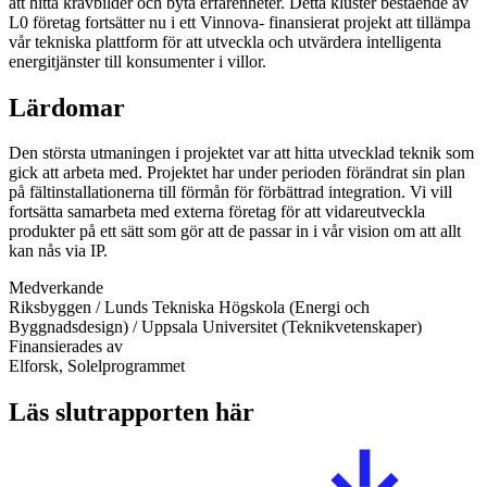
att hitta kravbilder och byta erfarenheter. Detta kluster bestående av
L0 företag fortsätter nu i ett Vinnova- finansierat projekt att tillämpa
vår tekniska plattform för att utveckla och utvärdera intelligenta
energitjänster till konsumenter i villor.
Lärdomar
Den största utmaningen i projektet var att hitta utvecklad teknik som
gick att arbeta med. Projektet har under perioden förändrat sin plan
på fältinstallationerna till förmån för förbättrad integration. Vi vill
fortsätta samarbeta med externa företag för att vidareutveckla
produkter på ett sätt som gör att de passar in i vår vision om att allt
kan nås via IP.
Medverkande
Riksbyggen / Lunds Tekniska Högskola (Energi och
Byggnadsdesign) / Uppsala Universitet (Teknikvetenskaper)
Finansierades av
Elforsk, Solelprogrammet
Läs slutrapporten här