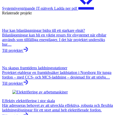
Systemövergripande IT-nätverk
Ladda ner
pdf
Relaterade projekt
Hur kan bilanläggningar bidra till ett starkare elnät?
Bilanläggningar kan bli en viktig resurs för elsystemet när elbilar
används som tillfälliga energilager. I det här projektet undersöks
hur…
Till projektet
Nu skapas framtidens laddningsstationer
Projektet etablerar en framtidssäker laddstation i Norsborg för tunga
fordon – med CCS- och MCS-laddning – designad för att stödja…
Till projektet
Effektiv elektrifiering i stor skala
Här adresseras behovet av att utveckla effektiva, robusta och flexibla
laddningslösningar för ett stort antal helt elektrifierade fordon.