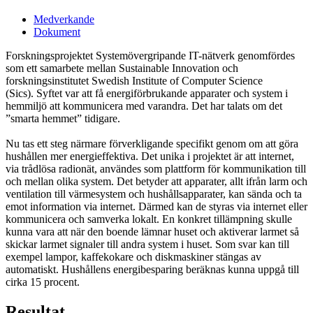
Medverkande
Dokument
Forskningsprojektet Systemövergripande IT-nätverk genomfördes
som ett samarbete mellan Sustainable Innovation och
forskningsinstitutet Swedish Institute of Computer Science
(Sics). Syftet var att få energiförbrukande apparater och system i
hemmiljö att kommunicera med varandra. Det har talats om det
”smarta hemmet” tidigare.
Nu tas ett steg närmare förverkligande specifikt genom om att göra
hushållen mer energieffektiva. Det unika i projektet är att internet,
via trådlösa radionät, användes som plattform för kommunikation till
och mellan olika system. Det betyder att apparater, allt ifrån larm och
ventilation till värmesystem och hushållsapparater, kan sända och ta
emot information via internet. Därmed kan de styras via internet eller
kommunicera och samverka lokalt. En konkret tillämpning skulle
kunna vara att när den boende lämnar huset och aktiverar larmet så
skickar larmet signaler till andra system i huset. Som svar kan till
exempel lampor, kaffekokare och diskmaskiner stängas av
automatiskt. Hushållens energibesparing beräknas kunna uppgå till
cirka 15 procent.
Resultat