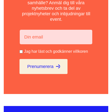
samhälle? Anmäl dig till våra
nyhetsbrev och ta del av
projektnyheter och inbjudningar till
event.
Din email:
Jag har läst och godkänner villkoren
Prenumerera