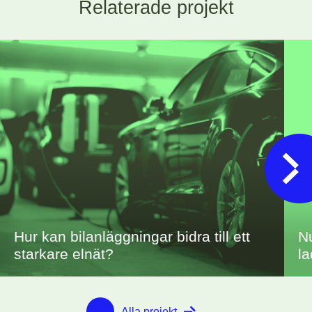
Relaterade projekt
Hur kan bilanläggningar bidra till ett
N
starkare elnät?
la
Alla projekt