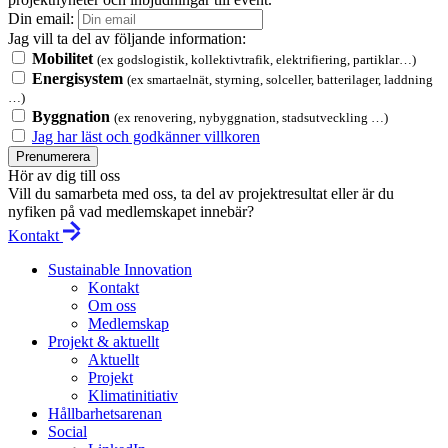
Din email:
Jag vill ta del av följande information:
Mobilitet
(ex godslogistik, kollektivtrafik, elektrifiering, partiklar…)
Energisystem
(ex smartaelnät, styrning, solceller, batterilager, laddning
…)
Byggnation
(ex renovering, nybyggnation, stadsutveckling …)
Jag har läst och godkänner villkoren
Prenumerera
Hör av dig till oss
Vill du samarbeta med oss, ta del av projektresultat eller är du
nyfiken på vad medlemskapet innebär?
Kontakt
Sustainable Innovation
Kontakt
Om oss
Medlemskap
Projekt & aktuellt
Aktuellt
Projekt
Klimatinitiativ
Hållbarhetsarenan
Social