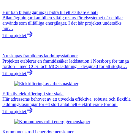
Hur kan bilanläggningar bidra till ett starkare elnät?
Bilanläggningar kan bli en viktig resurs för elsystemet när elbilar
används som tillfälliga energilager. I det här projektet undersöks
hur…
Till projektet
Nu skapas framtidens laddningsstationer
Projektet etablerar en framtidssäker laddstation i Norsborg för tunga
fordon – med CCS- och MCS-laddning – designad för att stödja…
Till projektet
Effektiv elektrifiering i stor skala
Här adresseras behovet av att utveckla effektiva, robusta och flexibla
laddningslösningar för ett stort antal helt elektrifierade fordon.
Till projektet
Kommunens roll i energigemenskaper