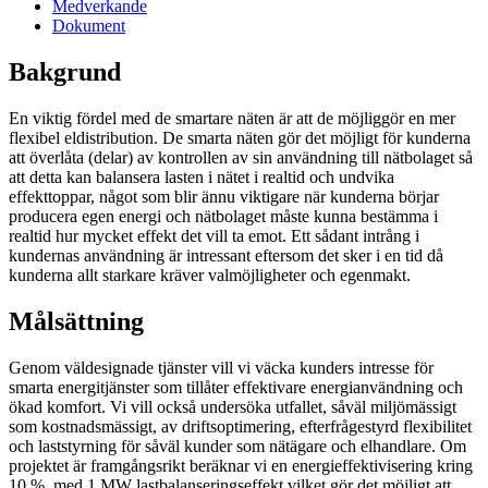
Medverkande
Dokument
Bakgrund
En viktig fördel med de smartare näten är att de möjliggör en mer
flexibel eldistribution. De smarta näten gör det möjligt för kunderna
att överlåta (delar) av kontrollen av sin användning till nätbolaget så
att detta kan balansera lasten i nätet i realtid och undvika
effekttoppar, något som blir ännu viktigare när kunderna börjar
producera egen energi och nätbolaget måste kunna bestämma i
realtid hur mycket effekt det vill ta emot. Ett sådant intrång i
kundernas användning är intressant eftersom det sker i en tid då
kunderna allt starkare kräver valmöjligheter och egenmakt.
Målsättning
Genom väldesignade tjänster vill vi väcka kunders intresse för
smarta energitjänster som tillåter effektivare energianvändning och
ökad komfort. Vi vill också undersöka utfallet, såväl miljömässigt
som kostnadsmässigt, av driftsoptimering, efterfrågestyrd flexibilitet
och laststyrning för såväl kunder som nätägare och elhandlare. Om
projektet är framgångsrikt beräknar vi en energieffektivisering kring
10 %, med 1 MW lastbalanseringseffekt vilket gör det möjligt att