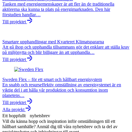
Tanken med energigemenskaper är att fler än de traditionella
aktörerna ska kunna ta plats på energimarknaden. Den här
förstudien handlar…
Till projektet
Smartare upphandlingar med Kvarteret Klimatspararna
Att gå ihop och upphandla tillsammans gör det enklare att ställa krav
på miljönytta och blir billigare än att upphandla…
Till projektet
Sweden Flex – för ett smart och hållbart energisystem
En snabb och resurseffektiv omställning av energisystemet är en
viktig del i att hålla vår produktion och konsumtion inom
planetens…
Till projektet
Alla projekt
Ett hoppfullt nyhetsbrev
Vill du känna hopp och inspiration inför omställningen till ett
hållbart samhälle? Anmäl dig till våra nyhetsbrev och ta del av
projektnyheter och inbjudningar till event.