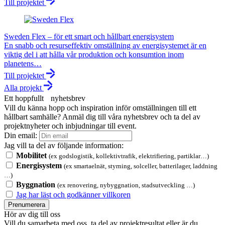
Till projektet
Sweden Flex – för ett smart och hållbart energisystem
En snabb och resurseffektiv omställning av energisystemet är en
viktig del i att hålla vår produktion och konsumtion inom
planetens…
Till projektet
Alla projekt
Ett hoppfullt nyhetsbrev
Vill du känna hopp och inspiration inför omställningen till ett
hållbart samhälle? Anmäl dig till våra nyhetsbrev och ta del av
projektnyheter och inbjudningar till event.
Din email:
Jag vill ta del av följande information:
Mobilitet
(ex godslogistik, kollektivtrafik, elektrifiering, partiklar…)
Energisystem
(ex smartaelnät, styrning, solceller, batterilager, laddning
…)
Byggnation
(ex renovering, nybyggnation, stadsutveckling …)
Jag har läst och godkänner villkoren
Prenumerera
Hör av dig till oss
Vill du samarbeta med oss, ta del av projektresultat eller är du