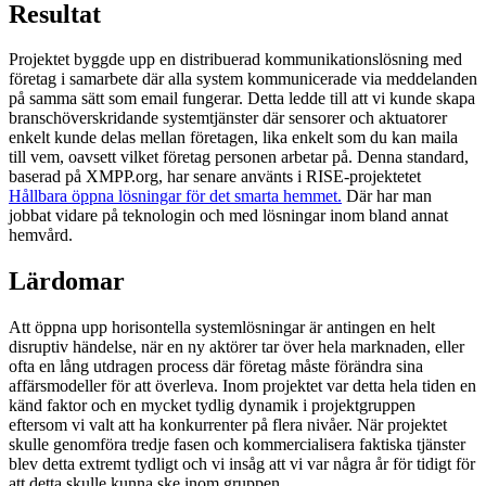
Resultat
Projektet byggde upp en distribuerad kommunikationslösning med
företag i samarbete där alla system kommunicerade via meddelanden
på samma sätt som email fungerar. Detta ledde till att vi kunde skapa
branschöverskridande systemtjänster där sensorer och aktuatorer
enkelt kunde delas mellan företagen, lika enkelt som du kan maila
till vem, oavsett vilket företag personen arbetar på. Denna standard,
baserad på XMPP.org, har senare använts i RISE-projektetet
Hållbara öppna lösningar för det smarta hemmet.
Där har man
jobbat vidare på teknologin och med lösningar inom bland annat
hemvård.
Lärdomar
Att öppna upp horisontella systemlösningar är antingen en helt
disruptiv händelse, när en ny aktörer tar över hela marknaden, eller
ofta en lång utdragen process där företag måste förändra sina
affärsmodeller för att överleva. Inom projektet var detta hela tiden en
känd faktor och en mycket tydlig dynamik i projektgruppen
eftersom vi valt att ha konkurrenter på flera nivåer. När projektet
skulle genomföra tredje fasen och kommercialisera faktiska tjänster
blev detta extremt tydligt och vi insåg att vi var några år för tidigt för
att detta skulle kunna ske inom gruppen.