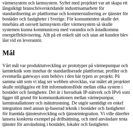
värmesystem och larmsystem. Syftet med projektet var att skapa ett
långsiktigt branschöverskridande industrisamarbete för
standardisering av plattformar och kommersialisering av tjänster för
bostäder och fastigheter i Sverige. För konsumenten skulle det
innebära att oavsett larmsystem eller värmesystem så skulle
systemen kunna kommunicera med varandra och åstadkomma
energieffektivisering. Allt på ett enkelt sätt och utan att kunden blev
låst vid en leverantör.
Mål
Vårt mål var produktutveckling av prototyper på värmepumpar och
larmteknik som innehar de standardiserade plattformar, profiler och
eventuella gateways som behövs i den här typen av projekt. På
samma sätt som vi idag ser webben utvecklas, var målet att projektet
skulle möjliggöra ett fritt informationsflöde mellan olika system i
bostäder och fastigheter. Det är i huvudsak IP-nätverk och IPv6 som
ligger till grund för kommunikationen mellan värmepumpar,
larminstallationer och mätutrustning. De utgör samtidigt en enkel
integration med annan ip-baserad teknik i bostäder och fastigheter
för framtida tjänsteutveckling och tjänsteintegration. Vi ville därefter
lansera konkreta exempel på driftsättning, och med användare testa
tjänster för användning i bostäder, lokaler och fastigheter.