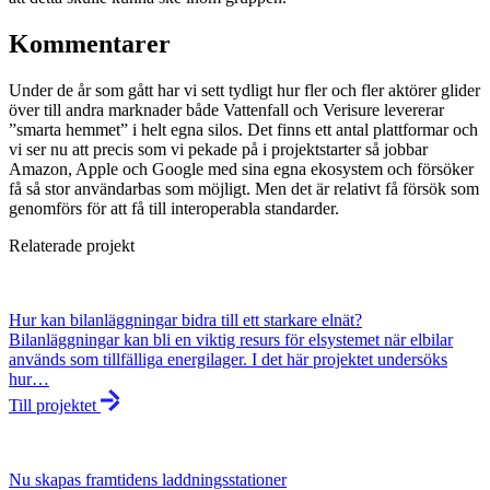
Kommentarer
Under de år som gått har vi sett tydligt hur fler och fler aktörer glider
över till andra marknader både Vattenfall och Verisure levererar
”smarta hemmet” i helt egna silos. Det finns ett antal plattformar och
vi ser nu att precis som vi pekade på i projektstarter så jobbar
Amazon, Apple och Google med sina egna ekosystem och försöker
få så stor användarbas som möjligt. Men det är relativt få försök som
genomförs för att få till interoperabla standarder.
Relaterade projekt
Hur kan bilanläggningar bidra till ett starkare elnät?
Bilanläggningar kan bli en viktig resurs för elsystemet när elbilar
används som tillfälliga energilager. I det här projektet undersöks
hur…
Till projektet
Nu skapas framtidens laddningsstationer