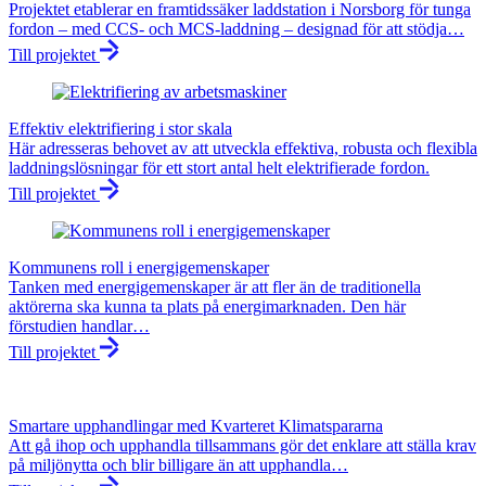
Projektet etablerar en framtidssäker laddstation i Norsborg för tunga
fordon – med CCS- och MCS-laddning – designad för att stödja…
Till projektet
Effektiv elektrifiering i stor skala
Här adresseras behovet av att utveckla effektiva, robusta och flexibla
laddningslösningar för ett stort antal helt elektrifierade fordon.
Till projektet
Kommunens roll i energigemenskaper
Tanken med energigemenskaper är att fler än de traditionella
aktörerna ska kunna ta plats på energimarknaden. Den här
förstudien handlar…
Till projektet
Smartare upphandlingar med Kvarteret Klimatspararna
Att gå ihop och upphandla tillsammans gör det enklare att ställa krav
på miljönytta och blir billigare än att upphandla…