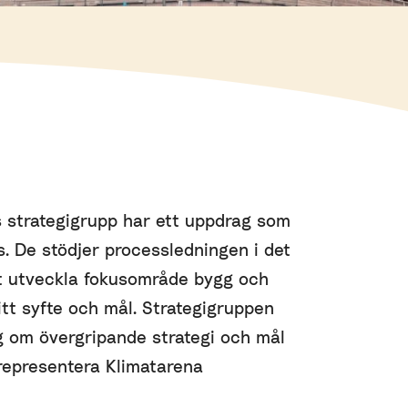
 strategigrupp har ett uppdrag som
s. De stödjer processledningen i det
t utveckla fokusområde bygg och
itt syfte och mål. Strategigruppen
g om övergripande strategi och mål
representera Klimatarena