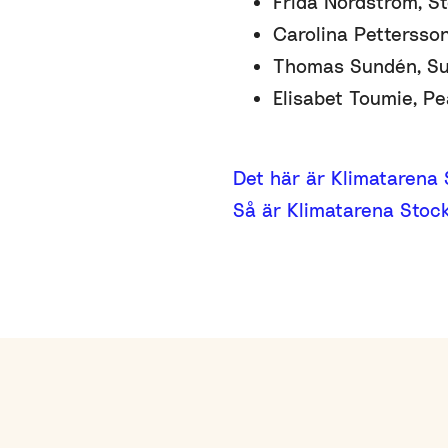
Frida Nordström, S
Carolina Pettersso
Thomas Sundén, Sus
Elisabet Toumie, P
Det här är Klimatarena
Så är Klimatarena Stoc