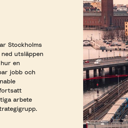
ar Stockholms
få ned utsläppen
 hur en
par jobb och
inable
ortsatt
ktiga arbete
rategigrupp.