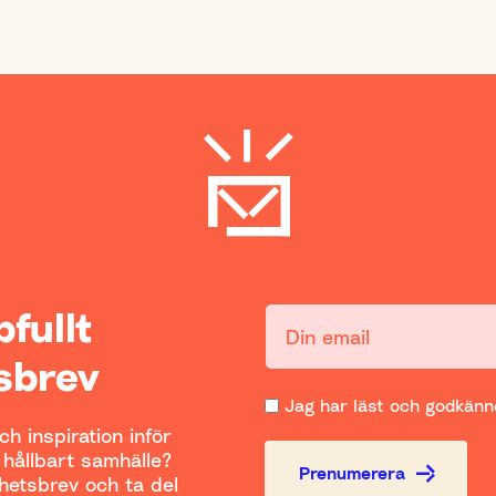
ppfullt
Din email:
sbrev
Jag har läst och godkänne
h inspiration inför
t hållbart samhälle?
Prenumerera
yhetsbrev och ta del