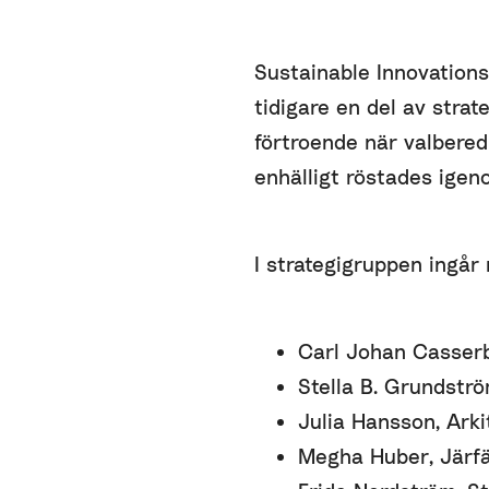
Sustainable Innovation
tidigare en del av strat
förtroende när valberedn
enhälligt röstades igen
I strategigruppen ingår 
Carl Johan Casserb
Stella B. Grundstr
Julia Hansson, Ark
Megha Huber, Järf