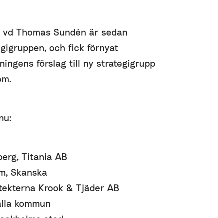
s vd Thomas Sundén är sedan
egigruppen, och fick förnyat
ingens förslag till ny strategigrupp
om.
nu:
erg, Titania AB
öm, Skanska
itekterna Krook & Tjäder AB
älla kommun