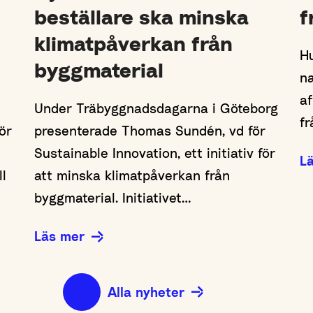
beställare ska minska
f
klimatpåverkan från
Hu
byggmaterial
na
af
Under Träbyggnadsdagarna i Göteborg
fr
ör
presenterade Thomas Sundén, vd för
Sustainable Innovation, ett initiativ för
L
ll
att minska klimatpåverkan från
byggmaterial. Initiativet…
Läs mer
Alla nyheter