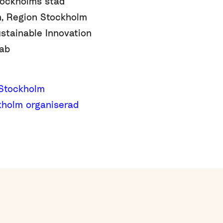
tockholms stad
n, Region Stockholm
tainable Innovation
eab
 Stockholm
kholm organiserad