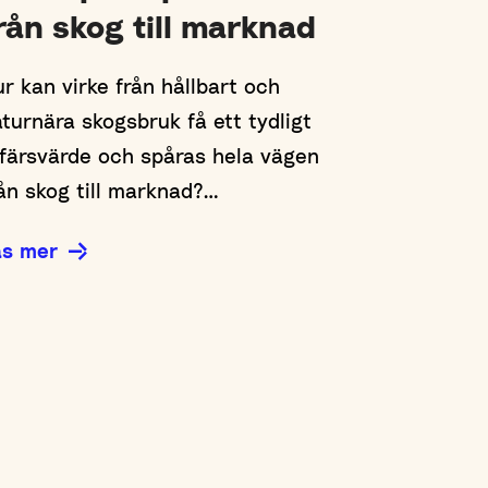
rån skog till marknad
r kan virke från hållbart och
turnära skogsbruk få ett tydligt
färsvärde och spåras hela vägen
ån skog till marknad?…
äs mer