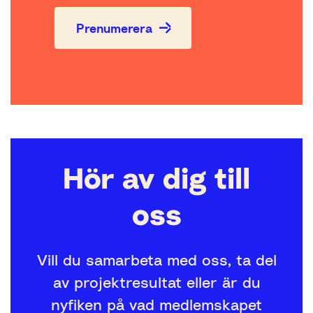
Prenumerera
Hör av dig till
oss
Vill du samarbeta med oss, ta del
av projektresultat eller är du
nyfiken på vad medlemskapet