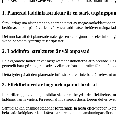
» Resultaten från Gävle visar att planerad laddinfrastruktur för tung
1. Planerad laddinfrastruktur är en stark utgångspu
Simuleringarna visar att det planerade nätet av megawattladdstationer ka
bedömas enbart på nätverksnivå. Vissa laddplatser behöver många ladd
Det innebär att det planerade nätet ger en stark grund för elektrifierin
skapa behov av ytterligare laddplatser.
2. Laddinfra- strukturen är väl anpassad
En avgörande faktor är var megawattladdstationerna är placerade. Result
generellt bara göra begränsade avvikelser från sina rutter för att nå la
Detta tyder på att den planerade infrastrukturen inte bara är relevant ur
3. Effektbehovet är högt
och ojämnt fördelat
Elektrifieringen av tunga lastbilar skapar ett betydande effektbehov, me
laddning längs vägen. På regional nivå sprids dessa toppar delvis över
Samtidigt kan enskilda stationer fortfarande få höga effekttoppar. Nätp
belastade laddplatser kan kräva starkare lokala nätanslutningar eller ope