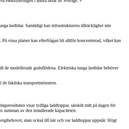
ra elektrifieringen i andra delar av Sverige. «
ga lastbilar. Samtidigt kan infrastrukturens tillräcklighet inte
 På vissa platser kan efterfrågan bli alltför koncentrerad, vilket kan
till de modellerade godsflödena. Elektriska tunga lastbilar behöver
ill de faktiska transportmönstren.
ngsresultaten visar tydliga laddtoppar, särskilt mitt på dagen för
e än summan av den installerade kapaciteten.
nergibehovet, utan också till när och var laddtoppar uppstår. Högt