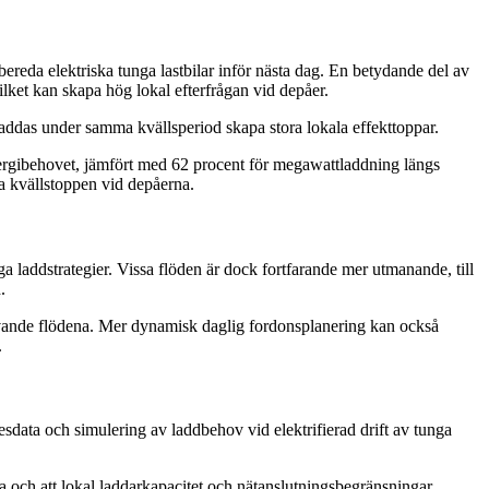
reda elektriska tunga lastbilar inför nästa dag. En betydande del av
vilket kan skapa hög lokal efterfrågan vid depåer.
laddas under samma kvällsperiod skapa stora lokala effekttoppar.
energibehovet, jämfört med 62 procent för megawattladdning längs
ka kvällstoppen vid depåerna.
ga laddstrategier. Vissa flöden är dock fortfarande mer utmanande, till
d.
rävande flödena. Mer dynamisk daglig fordonsplanering kan också
.
esdata och simulering av laddbehov vid elektrifierad drift av tunga
dena och att lokal laddarkapacitet och nätanslutningsbegränsningar