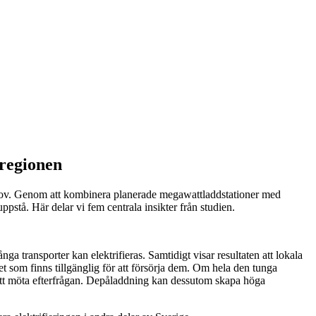
eregionen
tbehov. Genom att kombinera planerade megawattladdstationer med
pstå. Här delar vi fem centrala insikter från studien.
nga transporter kan elektrifieras. Samtidigt visar resultaten att lokala
tet som finns tillgänglig för att försörja dem. Om hela den tunga
ör att möta efterfrågan. Depåladdning kan dessutom skapa höga