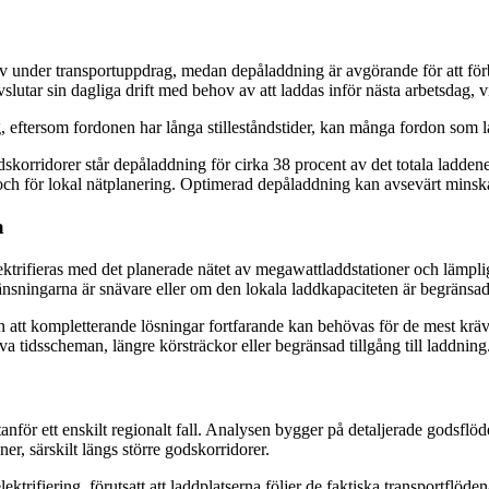
v under transportuppdrag, medan depåladdning är avgörande för att förbe
avslutar sin dagliga drift med behov av att laddas inför nästa arbetsdag, 
 eftersom fordonen har långa stilleståndstider, kan många fordon som 
dskorridorer står depåladdning för cirka 38 procent av det totala ladd
 och för lokal nätplanering. Optimerad depåladdning kan avsevärt mins
a
elektrifieras med det planerade nätet av megawattladdstationer och lämpli
ränsningarna är snävare eller om den lokala laddkapaciteten är begränsa
men att kompletterande lösningar fortfarande kan behövas för de mest k
äva tidsscheman, längre körsträckor eller begränsad tillgång till laddning
för ett enskilt regionalt fall. Analysen bygger på detaljerade godsflöd
er, särskilt längs större godskorridorer.
lektrifiering, förutsatt att laddplatserna följer de faktiska transportflö