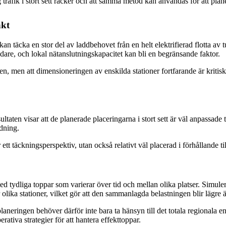
 trafik i stort sett räcker och att samma metod kan användas för att plane
nkt
n täcka en stor del av laddbehovet från en helt elektrifierad flotta av tun
are, och lokal nätanslutningskapacitet kan bli en begränsande faktor.
gen, men att dimensioneringen av enskilda stationer fortfarande är kritisk.
aten visar att de planerade placeringarna i stort sett är väl anpassade 
ddning.
 ett täckningsperspektiv, utan också relativt väl placerad i förhållande t
d tydliga toppar som varierar över tid och mellan olika platser. Simuleri
 olika stationer, vilket gör att den sammanlagda belastningen blir lägr
laneringen behöver därför inte bara ta hänsyn till det totala regionala e
rativa strategier för att hantera effekttoppar.