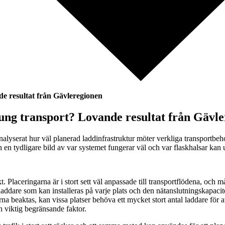
e resultat från Gävleregionen
ung transport? Lovande resultat från Gävl
 analyserat hur väl planerad laddinfrastruktur möter verkliga transpor
en tydligare bild av var systemet fungerar väl och var flaskhalsar kan up
 Placeringarna är i stort sett väl anpassade till transportflödena, och må
t laddare som kan installeras på varje plats och den nätanslutningskapaci
erna beaktas, kan vissa platser behöva ett mycket stort antal laddare f
en viktig begränsande faktor.