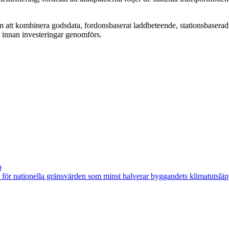
 att kombinera godsdata, fordonsbaserat laddbeteende, stationsbaserad 
tå innan investeringar genomförs.
p
för nationella gränsvärden som minst halverar byggandets klimatutsläp