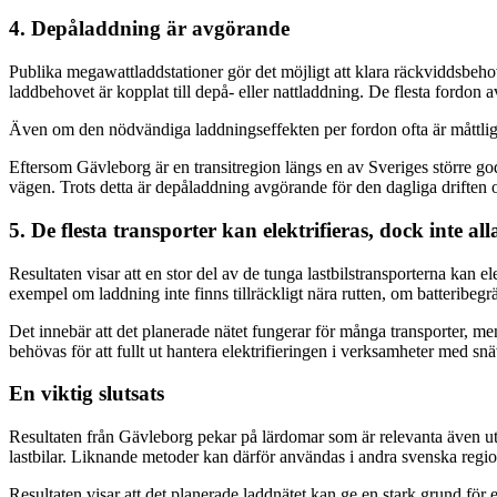
4. Depåladdning
är avgörande
Publika megawattladdstationer gör det möjligt att klara räckviddsbeho
laddbehovet är kopplat till depå- eller nattladdning. De flesta fordon 
Även om den nödvändiga laddningseffekten per fordon ofta är måttlig,
Eftersom Gävleborg är en transitregion längs en av Sveriges större go
vägen. Trots detta är depåladdning avgörande för den dagliga driften
5. De flesta transporter kan elektrifieras, dock inte all
Resultaten visar att en stor del av de tunga lastbilstransporterna kan 
exempel om laddning inte finns tillräckligt nära rutten, om batteribeg
Det innebär att det planerade nätet fungerar för många transporter, 
behövas för att fullt ut hantera elektrifieringen i verksamheter med sn
En viktig slutsats
Resultaten från Gävleborg pekar på lärdomar som är relevanta även utan
lastbilar. Liknande metoder kan därför användas i andra svenska region
Resultaten visar att det planerade laddnätet kan ge en stark grund för e