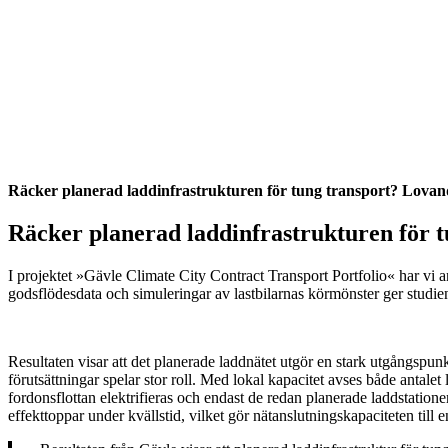
Räcker planerad laddinfrastrukturen för tung transport? Lovand
Räcker planerad laddinfrastrukturen för t
I projektet »Gävle Climate City Contract Transport Portfolio« har vi
godsflödesdata och simuleringar av lastbilarnas körmönster ger studien 
Resultaten visar att det planerade laddnätet utgör en stark utgångspunkt.
förutsättningar spelar stor roll. Med lokal kapacitet avses både antale
fordonsflottan elektrifieras och endast de redan planerade laddstation
effekttoppar under kvällstid, vilket gör nätanslutningskapaciteten till 