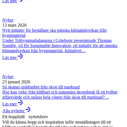
Läs mer
Nyhet
13 mars 2026
Nytt initiativ för beställare ska minska klimatpåverkan från
byggmaterial
Under Träbyggnadsdagarna i Göteborg presenterade Thomas
Sundén, vd för Sustainable Innovation, ett initiativ för att minska
klimatpåverkan från byggmaterial. Initiativet…
Läs mer
Nyhet
23 januari 2026
Så skapas spårbarhet från skog till marknad
Hur kan virke från hållbart och naturnära skogsbruk få ett tydligt
affärsvärde och spåras hela vägen från skog till marknad?…
Läs mer
Alla nyheter
Ett hoppfullt nyhetsbrev
Vill du känna hopp och inspiration inför omställningen till ett