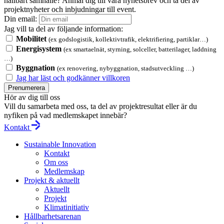
hållbart samhälle? Anmäl dig till våra nyhetsbrev och ta del av
projektnyheter och inbjudningar till event.
Din email:
Jag vill ta del av följande information:
Mobilitet
(ex godslogistik, kollektivtrafik, elektrifiering, partiklar…)
Energisystem
(ex smartaelnät, styrning, solceller, batterilager, laddning
…)
Byggnation
(ex renovering, nybyggnation, stadsutveckling …)
Jag har läst och godkänner villkoren
Prenumerera
Hör av dig till oss
Vill du samarbeta med oss, ta del av projektresultat eller är du
nyfiken på vad medlemskapet innebär?
Kontakt
Sustainable Innovation
Kontakt
Om oss
Medlemskap
Projekt & aktuellt
Aktuellt
Projekt
Klimatinitiativ
Hållbarhetsarenan