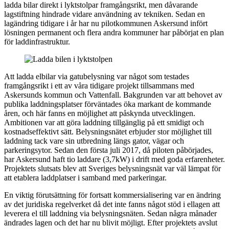
ladda bilar direkt i lyktstolpar framgångsrikt, men dåvarande
lagstiftning hindrade vidare användning av tekniken. Sedan en
lagändring tidigare i år har nu pilotkommunen Askersund infört
lösningen permanent och flera andra kommuner har påbörjat en plan
för laddinfrastruktur.
Att ladda elbilar via gatubelysning var något som testades
framgångsrikt i ett av våra tidigare projekt tillsammans med
Askersunds kommun och Vattenfall. Bakgrunden var att behovet av
publika laddningsplatser förväntades öka markant de kommande
åren, och här fanns en möjlighet att påskynda utvecklingen.
Ambitionen var att göra laddning tillgänglig på ett smidigt och
kostnadseffektivt sätt. Belysningsnätet erbjuder stor möjlighet till
laddning tack vare sin utbredning längs gator, vägar och
parkeringsytor. Sedan den första juli 2017, då piloten påbörjades,
har Askersund haft tio laddare (3,7kW) i drift med goda erfarenheter.
Projektets slutsats blev att Sveriges belysningsnät var väl lämpat för
att etablera laddplatser i samband med parkeringar.
En viktig förutsättning för fortsatt kommersialisering var en ändring
av det juridiska regelverket då det inte fanns något stöd i ellagen att
leverera el till laddning via belysningsnäten. Sedan några månader
ändrades lagen och det har nu blivit möjligt. Efter projektets avslut