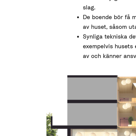
slag.
De boende bör få mö
av huset, såsom uta
Synliga tekniska de
exempelvis husets e
av och känner ansv