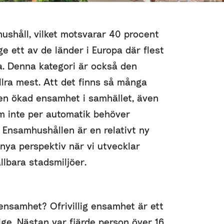
ushåll, vilket motsvarar 40 procent
ige ett av de länder i Europa där flest
. Denna kategori är också den
lra mest. Att det finns så många
 en ökad ensamhet i samhället, även
 inte per automatik behöver
Ensamhushållen är en relativt ny
r nya perspektiv när vi utvecklar
lbara stadsmiljöer.
ensamhet? Ofrivillig ensamhet är ett
ge. Nästan var fjärde person över 16