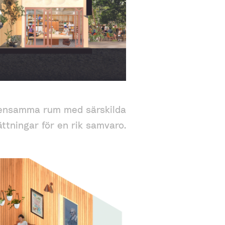
mensamma rum med särskilda
ttningar för en rik samvaro.