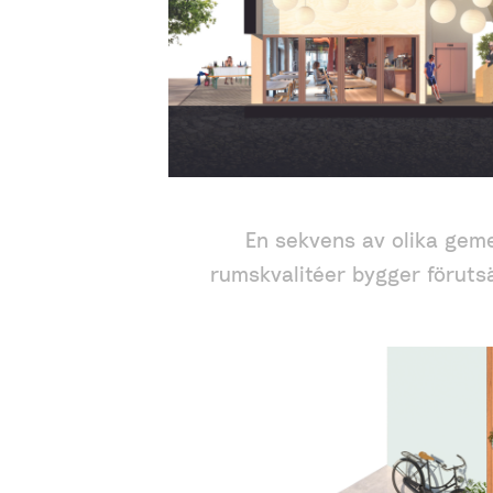
En sekvens av olika ge
rumskvalitéer bygger förutsä