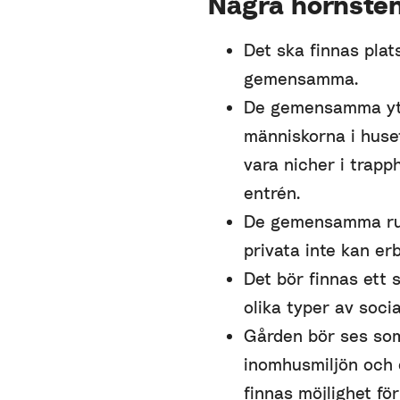
Några hörnste
Det ska finnas plat
gemensamma.
De gemensamma yto
människorna i huset
vara nicher i trapp
entrén.
De gemensamma ru
privata inte kan er
Det bör finnas ett s
olika typer av soc
Gården bör ses som
inomhusmiljön och d
finnas möjlighet f