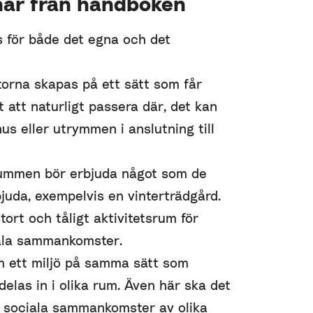
nar från handboken
s för både det egna och det
rna skapas på ett sätt som får
 att naturligt passera där, det kan
hus eller utrymmen i anslutning till
mmen bör erbjuda något som de
bjuda, exempelvis en vinterträdgård.
tort och tåligt aktivitetsrum för
iala sammankomster.
 ett miljö på samma sätt som
elas in i olika rum. Även här ska det
ör sociala sammankomster av olika