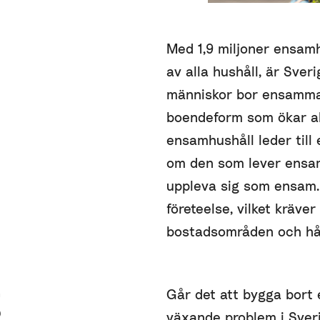
Med 1,9 miljoner ensamh
av alla hushåll, är Sver
människor bor ensamma
boendeform som ökar al
ensamhushåll leder till
om den som lever ensam
uppleva sig som ensam. 
företeelse, vilket kräve
bostadsområden och hål
g
Går det att bygga bort 
växande problem i Sveri