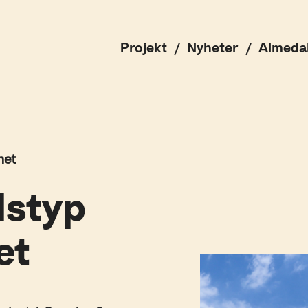
Projekt
Nyheter
Almeda
het
dstyp
et