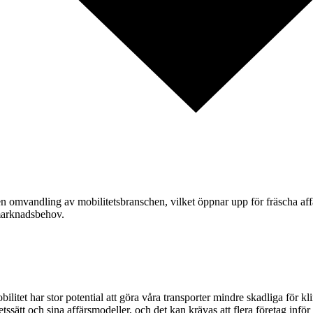
 omvandling av mobilitetsbranschen, vilket öppnar upp för fräscha affä
 marknadsbehov.
tet har stor potential att göra våra transporter mindre skadliga för kl
rbetssätt och sina affärsmodeller, och det kan krävas att flera företag inf