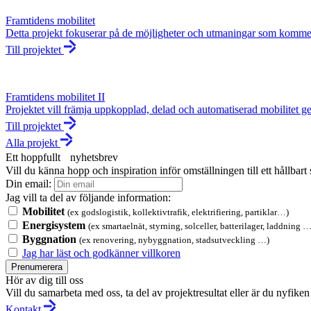
Framtidens mobilitet
Detta projekt fokuserar på de möjligheter och utmaningar som kom
Till projektet
Framtidens mobilitet II
Projektet vill främja uppkopplad, delad och automatiserad mobilitet gen
Till projektet
Alla projekt
Ett hoppfullt nyhetsbrev
Vill du känna hopp och inspiration inför omställningen till ett hållbar
Din email:
Jag vill ta del av följande information:
Mobilitet
(ex godslogistik, kollektivtrafik, elektrifiering, partiklar…)
Energisystem
(ex smartaelnät, styrning, solceller, batterilager, laddning …
Byggnation
(ex renovering, nybyggnation, stadsutveckling …)
Jag har läst och godkänner villkoren
Prenumerera
Hör av dig till oss
Vill du samarbeta med oss, ta del av projektresultat eller är du nyfi
Kontakt