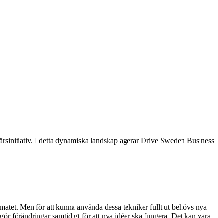
rsinitiativ. I detta dynamiska landskap agerar Drive Sweden Business
imatet. Men för att kunna använda dessa tekniker fullt ut behövs nya
ör gör förändringar samtidigt för att nya idéer ska fungera. Det kan vara