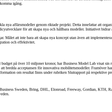
t komma igång.
la nya affärsmodeller genom riktade projekt. Detta innefattar att organ
yutvecklare för att skapa nya och hållbara modeller. Initiativet bidrar 
r. Målet att inte bara att skapa nya koncept utan även att implementera 
gration och effektivitet.
udget på över 10 miljoner kronor, har Business Model Lab visat sin re
i att bredda acceptansen för innovativa mobilitetsmodeller. Framöver har 
information om resultat finns under rubriken Slutrapport på respektive p
Business Sweden, Bring, DHL, Elonroad, Freeway, Gordian, KTH, Rag
weden.