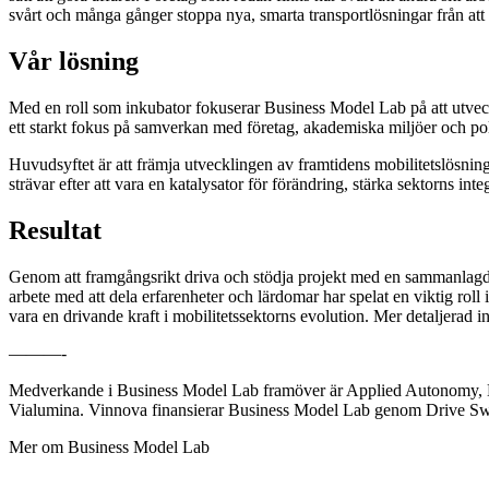
svårt och många gånger stoppa nya, smarta transportlösningar från at
Vår lösning
Med en roll som inkubator fokuserar Business Model Lab på att utveck
ett starkt fokus på samverkan med företag, akademiska miljöer och polic
Huvudsyftet är att främja utvecklingen av framtidens mobilitetslösninga
strävar efter att vara en katalysator för förändring, stärka sektorns inte
Resultat
Genom att framgångsrikt driva och stödja projekt med en sammanlagd b
arbete med att dela erfarenheter och lärdomar har spelat en viktig roll 
vara en drivande kraft i mobilitetssektorns evolution. Mer detaljerad 
———-
Medverkande i Business Model Lab framöver är Applied Autonomy, 
Vialumina. Vinnova finansierar Business Model Lab genom Drive S
Mer om Business Model Lab