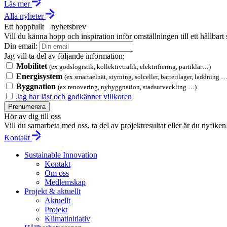
Läs mer
Alla nyheter
Ett hoppfullt nyhetsbrev
Vill du känna hopp och inspiration inför omställningen till ett hållbar
Din email:
Jag vill ta del av följande information:
Mobilitet
(ex godslogistik, kollektivtrafik, elektrifiering, partiklar…)
Energisystem
(ex smartaelnät, styrning, solceller, batterilager, laddning …
Byggnation
(ex renovering, nybyggnation, stadsutveckling …)
Jag har läst och godkänner villkoren
Prenumerera
Hör av dig till oss
Vill du samarbeta med oss, ta del av projektresultat eller är du nyfi
Kontakt
Sustainable Innovation
Kontakt
Om oss
Medlemskap
Projekt & aktuellt
Aktuellt
Projekt
Klimatinitiativ