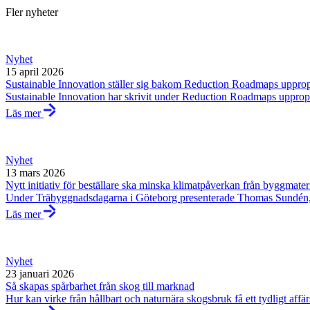
Fler nyheter
Nyhet
15 april 2026
Sustainable Innovation ställer sig bakom Reduction Roadmaps uppro
Sustainable Innovation har skrivit under Reduction Roadmaps upprop 
Läs mer
Nyhet
13 mars 2026
Nytt initiativ för beställare ska minska klimatpåverkan från byggmater
Under Träbyggnadsdagarna i Göteborg presenterade Thomas Sundén, vd f
Läs mer
Nyhet
23 januari 2026
Så skapas spårbarhet från skog till marknad
Hur kan virke från hållbart och naturnära skogsbruk få ett tydligt af