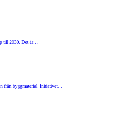
p till 2030. Det är…
n från byggmaterial. Initiativet…