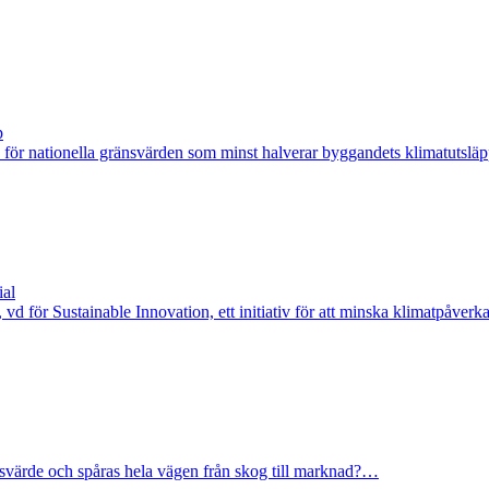
p
för nationella gränsvärden som minst halverar byggandets klimatutsläp
ial
ör Sustainable Innovation, ett initiativ för att minska klimatpåverka
färsvärde och spåras hela vägen från skog till marknad?…