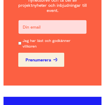
projektnyheter och inbjudningar till
event.
Din email:
Jag har läst och godkänner
villkoren
Prenumerera