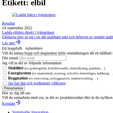
Etikett:
elbil
Resultat
14 september 2022
Ladda elbilen direkt i lyktstolpen
Elbilarna brer ut sig i en allt snabbare takt och behovet av smidig ladd
Läs mer
Ett hoppfullt nyhetsbrev
Vill du känna hopp och inspiration inför omställningen till ett hållbar
Din email:
Jag vill ta del av följande information:
Mobilitet
(ex godslogistik, kollektivtrafik, elektrifiering, partiklar…)
Energisystem
(ex smartaelnät, styrning, solceller, batterilager, laddning …
Byggnation
(ex renovering, nybyggnation, stadsutveckling …)
Jag har läst och godkänner villkoren
Prenumerera
Hör av dig till oss
Vill du samarbeta med oss, ta del av projektresultat eller är du nyfi
Kontakt
Sustainable Innovation