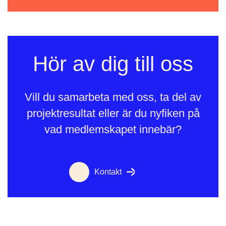
Hör av dig till oss
Vill du samarbeta med oss, ta del av
projektresultat eller är du nyfiken på
vad medlemskapet innebär?
Kontakt