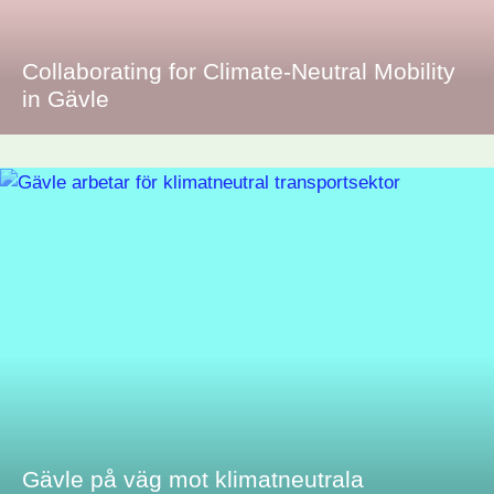
Collaborating for Climate-Neutral Mobility
in Gävle
Gävle på väg mot klimatneutrala