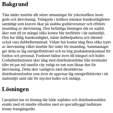
Bakgrund
Täta städer innebär allt större utmaningar för yrkestrafiken inom
gods och återvinning. Trängseln i trafiken minskar framkomligheten
samtidigt som kraven ökar på snabba godsleveranser och effektiv
insamling av återvinning. Den befintliga lösningen där en sopbil,
åker runt till en mängd olika kontor blir ineffektiv i tät stadsmiljö.
Den har dålig framkomlighet, måste dubbelparkera och därmed
också vara dubbelbemannad. Vidare har kontor idag flera olika typer
av återvinning vilket innebär fler rutter för insamling. Sammantaget
ger detta en låg energieffektivitet och en hög produktionskostnad för
fordon och personal. Fordonet bidrar även till trängsel och buller.
Godsdistributionen sker idag med distributionsbilar från terminaler
eller ett par mil utanför city enligt en rutt som liknar den för
återvinning. Detta sker vanligtvis med dieseldrivna
distributionsfordon som även de uppvisar låg energieffektivitet i tät
stadsmiljö samt står för mycket buller och utsläpp.
Lösningen
I projektet har en lösning där både sopbilen och distributionsbilen
ersätts med ett mindre elfordon med en specialbyggd lastbärare
testats framgångsrikt.