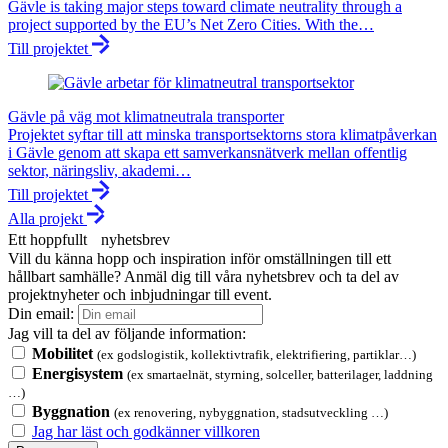
Gävle is taking major steps toward climate neutrality through a
project supported by the EU’s Net Zero Cities. With the…
Till projektet
Gävle på väg mot klimatneutrala transporter
Projektet syftar till att minska transportsektorns stora klimatpåverkan
i Gävle genom att skapa ett samverkansnätverk mellan offentlig
sektor, näringsliv, akademi…
Till projektet
Alla projekt
Ett hoppfullt nyhetsbrev
Vill du känna hopp och inspiration inför omställningen till ett
hållbart samhälle? Anmäl dig till våra nyhetsbrev och ta del av
projektnyheter och inbjudningar till event.
Din email:
Jag vill ta del av följande information:
Mobilitet
(ex godslogistik, kollektivtrafik, elektrifiering, partiklar…)
Energisystem
(ex smartaelnät, styrning, solceller, batterilager, laddning
…)
Byggnation
(ex renovering, nybyggnation, stadsutveckling …)
Jag har läst och godkänner villkoren