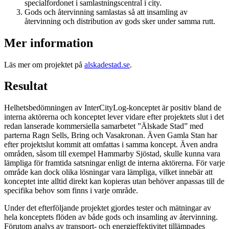
specialfordonet i samlastningscentral i city.
Gods och återvinning samlastas så att insamling av
återvinning och distribution av gods sker under samma rutt.
Mer information
Läs mer om projektet på
alskadestad.se
.
Resultat
Helhetsbedömningen av InterCityLog-konceptet är positiv bland de
interna aktörerna och konceptet lever vidare efter projektets slut i det
redan lanserade kommersiella samarbetet ”Älskade Stad” med
parterna Ragn Sells, Bring och Vasakronan. Även Gamla Stan har
efter projektslut kommit att omfattas i samma koncept. Även andra
områden, såsom till exempel Hammarby Sjöstad, skulle kunna vara
lämpliga för framtida satsningar enligt de interna aktörerna. För varje
område kan dock olika lösningar vara lämpliga, vilket innebär att
konceptet inte alltid direkt kan kopieras utan behöver anpassas till de
specifika behov som finns i varje område.
Under det efterföljande projektet gjordes tester och mätningar av
hela konceptets flöden av både gods och insamling av återvinning.
Förutom analys av transport- och energieffektivitet tillämpades