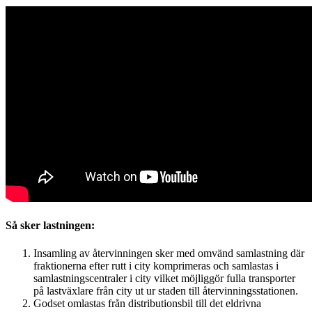
Så sker lastningen:
Insamling av återvinningen sker med omvänd samlastning där
fraktionerna efter rutt i city komprimeras och samlastas i
samlastningscentraler i city vilket möjliggör fulla transporter
på lastväxlare från city ut ur staden till återvinningsstationen.
Godset omlastas från distributionsbil till det eldrivna