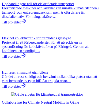
Upphandlingens roll för elektrifierade transporter
Elektrifierade maskiner och lastbilar kan minska klimatutsläppen i
transport- och entreprenadsektorn, men är ofta dyrare än
dieselalternativ. För många aktörer…
Till projektet
Flexibel kollektivtrafik för framtidens glesbygd
Projektet är ett förberedande steg för att utveckla en ny
systemlösning för kollektivtrafiken på Färingsö. Genom att
kombinera en stomlinje…
Till projektet
Hur reser vi smidigt utan bilen?
Går det att resa smidigt och bekvämt mellan olika platser utan att
vara beroende av egen bil? Att erbjuda resor…
Till projektet
Collaborating for Climate-Neutral Mobility in Gävle