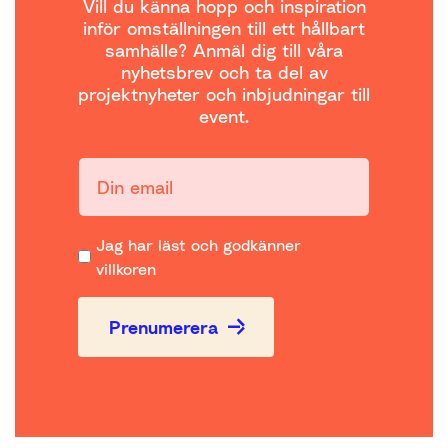
Vill du känna hopp och inspiration
inför omställningen till ett hållbart
samhälle? Anmäl dig till våra
nyhetsbrev och ta del av
projektnyheter och inbjudningar till
event.
Din email:
Jag har läst och godkänner
villkoren
Prenumerera