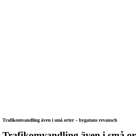
Trafikomvandling även i små orter – bygatans revansch
Trafikomvandling även i små or