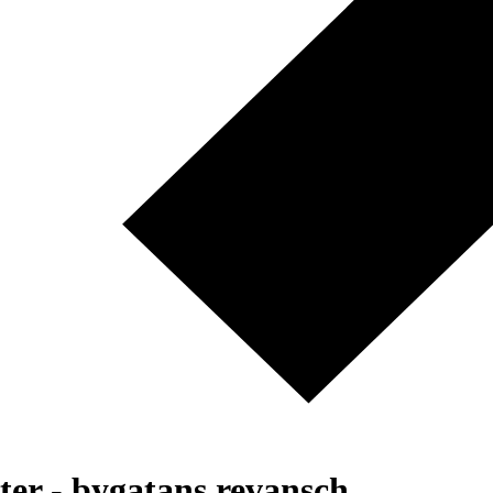
ter - bygatans revansch