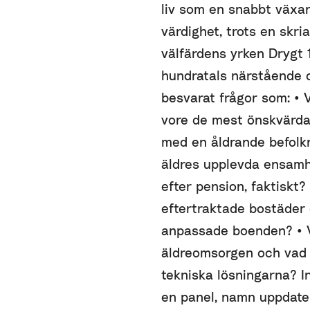
liv som en snabbt växan
värdighet, trots en skr
välfärdens yrken Drygt
hundratals närstående 
besvarat frågor som: •
vore de mest önskvärda
med en åldrande befolkn
äldres upplevda ensamh
efter pension, faktiskt?
eftertraktade bostäder o
anpassade boenden? • Vi
äldreomsorgen och vad 
tekniska lösningarna? I
en panel, namn uppdate