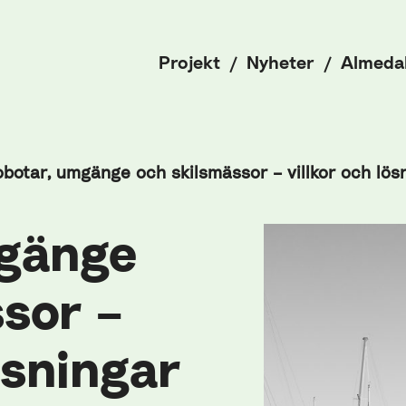
Projekt
Nyheter
Almeda
botar, umgänge och skilsmässor – villkor och lö
mgänge
sor –
ösningar