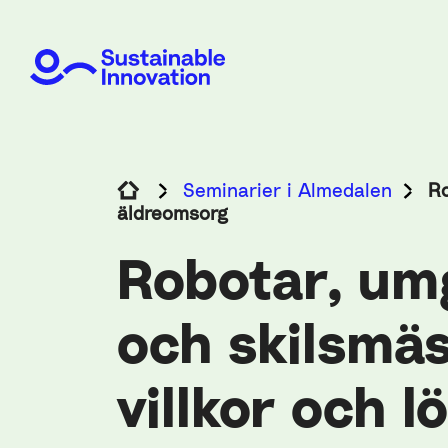
Seminarier i Almedalen
Ro
äldreomsorg
Robotar, u
och skilsmäs
villkor och l