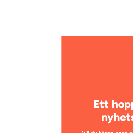
Ett ho
nyhet
Vill du känna hopp oc