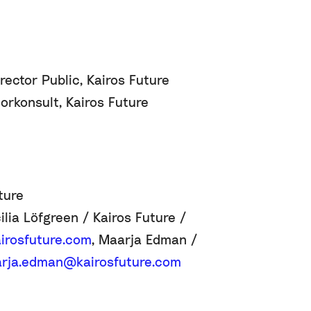
rector Public, Kairos Future
orkonsult, Kairos Future
ture
lia Löfgreen / Kairos Future /
airosfuture.com
, Maarja Edman /
rja.edman@kairosfuture.com