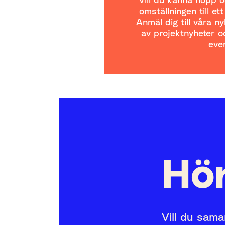
omställningen till et
Anmäl dig till våra n
av projektnyheter oc
even
Hör
Vill du sama