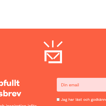
ppfullt
Din email:
sbrev
Jag har läst och godkänne
h inspiration inför