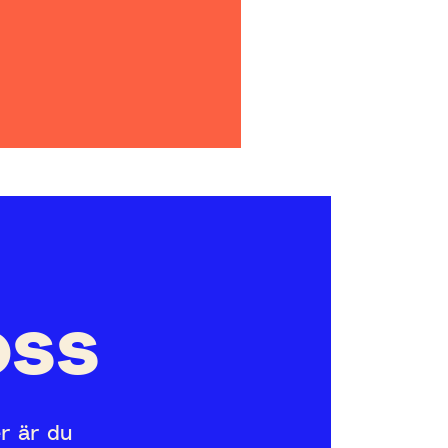
oss
er är du