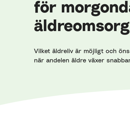
för morgond
äldreomsorg
Vilket äldreliv är möjligt och öns
när andelen äldre växer snabba