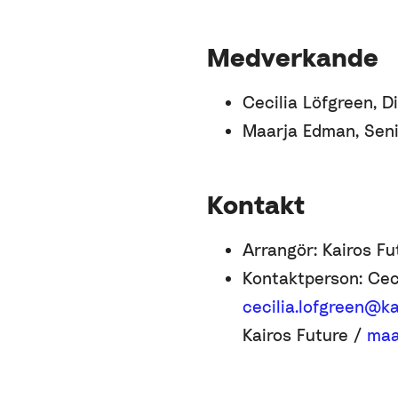
Medverkande
Cecilia Löfgreen, Di
Maarja Edman, Seni
Kontakt
Arrangör: Kairos Fu
Kontaktperson: Ceci
cecilia.lofgreen@k
Kairos Future /
maa