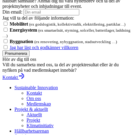
hållbart samhälle? Anmäl dig till våra nyhetsbrev och ta del av
projektnyheter och inbjudningar till event.
Din email:
Jag vill ta del av följande information:
Mobilitet
(ex godslogistik, kollektivtrafik, elektrifiering, partiklar…)
Energisystem
(ex smartaelnät, styrning, solceller, batterilager, laddning
…)
Byggnation
(ex renovering, nybyggnation, stadsutveckling …)
Jag har läst och godkänner villkoren
Prenumerera
Hör av dig till oss
Vill du samarbeta med oss, ta del av projektresultat eller är du
nyfiken på vad medlemskapet innebär?
Kontakt
Sustainable Innovation
Kontakt
Om oss
Medlemskap
Projekt & aktuellt
Aktuellt
Projekt
Klimatinitiativ
Hållbarhetsarenan