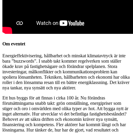
Om eventet
Energieffektivisering, hållbarhet och minskat klimatavtryck är inte
bara ”buzzwords”. I snabb takt kommer regelverken som ställer
ökade krav på fastighetsägare och förändrar spelplanen. Stora
investeringar, målkonflikter och kommunikationsproblem kan
spoliera lönsamheten. Tekniken, hållbarheten och ekonomi har olika
roller i den lönsamma resan till en bättre energiklassning. Det kräver
nya tankar, nya synsätt och nya aktörer.
Ett hus byggs för att finnas i cirka 100 år. Nu förändras
förutsättningarna snabb takt: grön omställning, energipriser som
stiger och oro i omvärlden med olika typer av hot. Att bygga nytt är
inget alternativ. Hur utvecklar vi det befintliga fastighetsbeståndet?
Behovet av att säkra driften och ekonomin kräver nya synsätt,
finansiering och kompetens. Fler aktörer har kommit långt och har
lösningarna. Hur tänker de, hur har de gjort, vad resultatet och