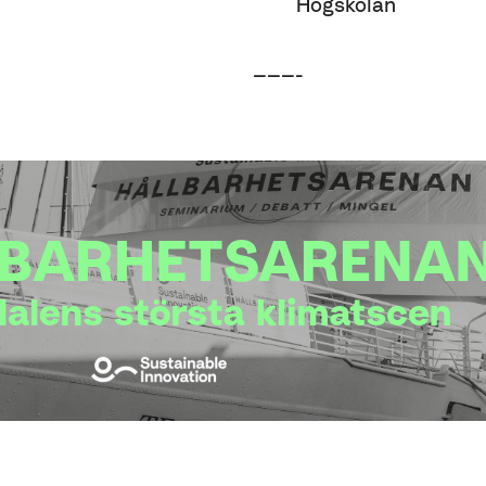
Högskolan
———-