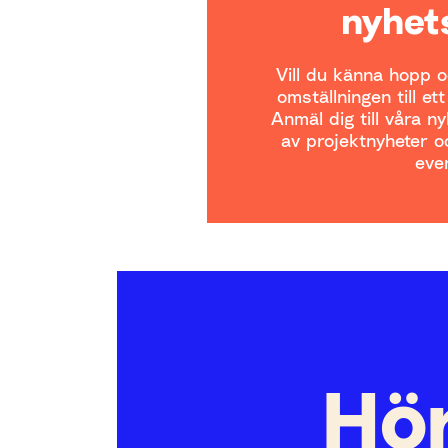
nyhet
Vill du känna hopp oc
omställningen till et
Anmäl dig till våra n
av projektnyheter oc
even
Hör