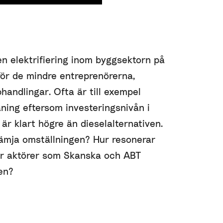
en elektrifiering inom byggsektorn på
 för de mindre entreprenörerna,
andlingar. Ofta är till exempel
ning eftersom investeringsnivån i
v är klart högre än dieselalternativen.
rämja omställningen? Hur resonerar
er aktörer som Skanska och ABT
en?