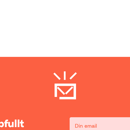
ppfullt
Din email: