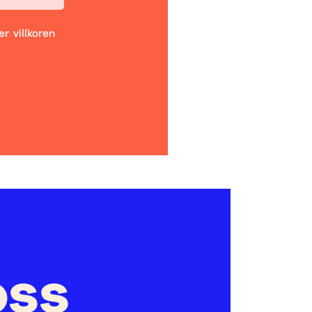
r villkoren
oss