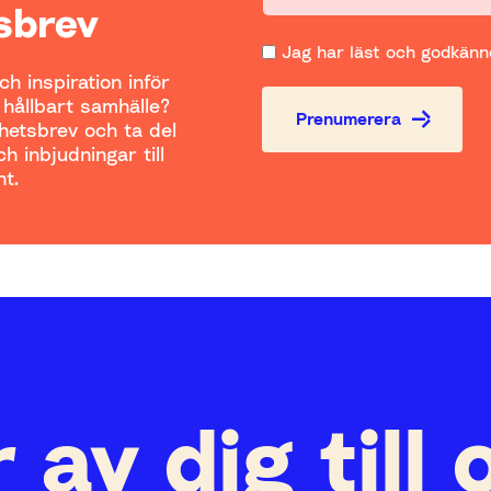
sbrev
Jag har läst och godkänne
h inspiration inför
t hållbart samhälle?
Prenumerera
yhetsbrev och ta del
h inbjudningar till
t.
 av dig till 