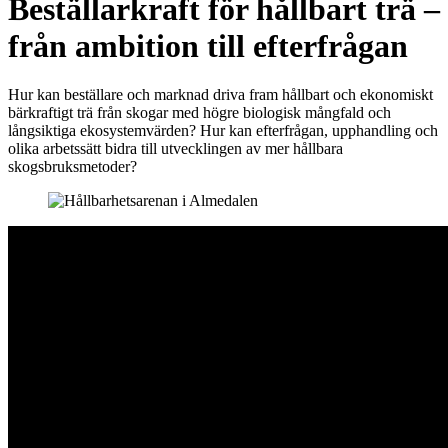
Beställarkraft för hållbart trä –
från ambition till efterfrågan
Hur kan beställare och marknad driva fram hållbart och ekonomiskt
bärkraftigt trä från skogar med högre biologisk mångfald och
långsiktiga ekosystemvärden? Hur kan efterfrågan, upphandling och
olika arbetssätt bidra till utvecklingen av mer hållbara
skogsbruksmetoder?