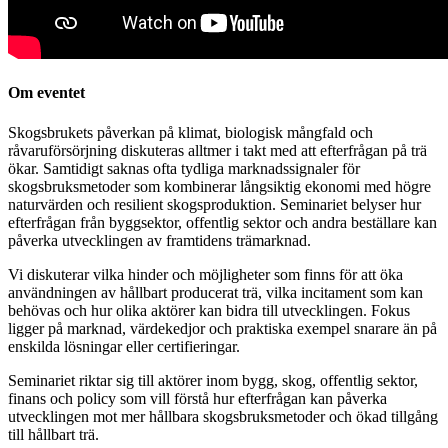
Om eventet
Skogsbrukets påverkan på klimat, biologisk mångfald och
råvaruförsörjning diskuteras alltmer i takt med att efterfrågan på trä
ökar. Samtidigt saknas ofta tydliga marknadssignaler för
skogsbruksmetoder som kombinerar långsiktig ekonomi med högre
naturvärden och resilient skogsproduktion. Seminariet belyser hur
efterfrågan från byggsektor, offentlig sektor och andra beställare kan
påverka utvecklingen av framtidens trämarknad.
Vi diskuterar vilka hinder och möjligheter som finns för att öka
användningen av hållbart producerat trä, vilka incitament som kan
behövas och hur olika aktörer kan bidra till utvecklingen. Fokus
ligger på marknad, värdekedjor och praktiska exempel snarare än på
enskilda lösningar eller certifieringar.
Seminariet riktar sig till aktörer inom bygg, skog, offentlig sektor,
finans och policy som vill förstå hur efterfrågan kan påverka
utvecklingen mot mer hållbara skogsbruksmetoder och ökad tillgång
till hållbart trä.