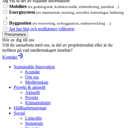
Jag vill ta del av följande information:
Mobilitet
(ex godslogistik, kollektivtrafik, elektrifiering, partiklar…)
Energisystem
(ex smartaelnät, styrning, solceller, batterilager, laddning
…)
Byggnation
(ex renovering, nybyggnation, stadsutveckling …)
Jag har läst och godkänner villkoren
Prenumerera
Hör av dig till oss
Vill du samarbeta med oss, ta del av projektresultat eller är du
nyfiken på vad medlemskapet innebär?
Kontakt
Sustainable Innovation
Kontakt
Om oss
Medlemskap
Projekt & aktuellt
Aktuellt
Projekt
Klimatinitiativ
Hållbarhetsarenan
Social
LinkedIn
Instagram