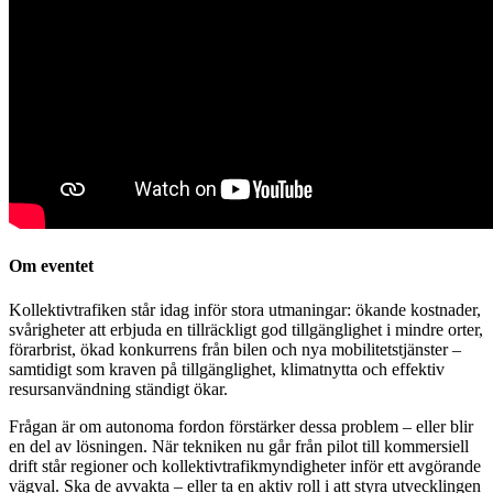
Om eventet
Kollektivtrafiken står idag inför stora utmaningar: ökande kostnader,
svårigheter att erbjuda en tillräckligt god tillgänglighet i mindre orter,
förarbrist, ökad konkurrens från bilen och nya mobilitetstjänster –
samtidigt som kraven på tillgänglighet, klimatnytta och effektiv
resursanvändning ständigt ökar.
Frågan är om autonoma fordon förstärker dessa problem – eller blir
en del av lösningen. När tekniken nu går från pilot till kommersiell
drift står regioner och kollektivtrafikmyndigheter inför ett avgörande
vägval. Ska de avvakta – eller ta en aktiv roll i att styra utvecklingen