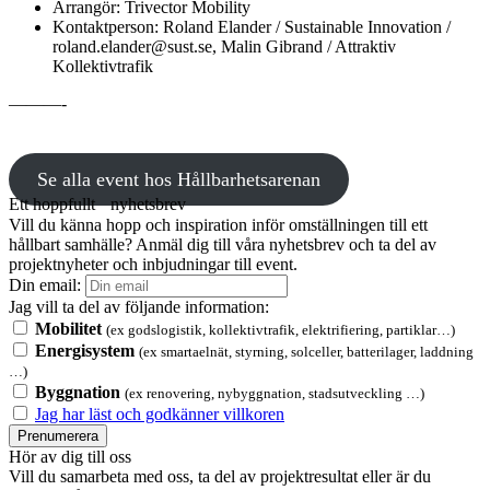
Arrangör: Trivector Mobility
Kontaktperson: Roland Elander / Sustainable Innovation /
roland.elander@sust.se, Malin Gibrand / Attraktiv
Kollektivtrafik
———-
Se alla event hos Hållbarhetsarenan
Ett hoppfullt nyhetsbrev
Vill du känna hopp och inspiration inför omställningen till ett
hållbart samhälle? Anmäl dig till våra nyhetsbrev och ta del av
projektnyheter och inbjudningar till event.
Din email:
Jag vill ta del av följande information:
Mobilitet
(ex godslogistik, kollektivtrafik, elektrifiering, partiklar…)
Energisystem
(ex smartaelnät, styrning, solceller, batterilager, laddning
…)
Byggnation
(ex renovering, nybyggnation, stadsutveckling …)
Jag har läst och godkänner villkoren
Prenumerera
Hör av dig till oss
Vill du samarbeta med oss, ta del av projektresultat eller är du