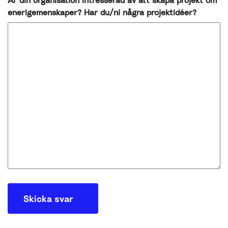
Är din organisation intresserad av att skapa projekt om
enerigemenskaper? Har du/ni några projektidéer?
Skicka svar