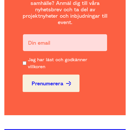
samhälle? Anmäl dig till våra
nyhetsbrev och ta del av
projektnyheter och inbjudningar till
event.
Din email:
Jag har läst och godkänner
villkoren
Prenumerera