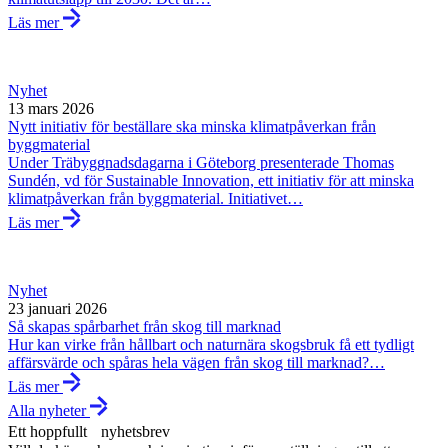
Läs mer
Nyhet
13 mars 2026
Nytt initiativ för beställare ska minska klimatpåverkan från
byggmaterial
Under Träbyggnadsdagarna i Göteborg presenterade Thomas
Sundén, vd för Sustainable Innovation, ett initiativ för att minska
klimatpåverkan från byggmaterial. Initiativet…
Läs mer
Nyhet
23 januari 2026
Så skapas spårbarhet från skog till marknad
Hur kan virke från hållbart och naturnära skogsbruk få ett tydligt
affärsvärde och spåras hela vägen från skog till marknad?…
Läs mer
Alla nyheter
Ett hoppfullt nyhetsbrev