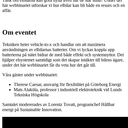
Tänk om elbilarna kan göra nytta även när de står stilla? Under det
här webbinariet utforskar vi hur elbilar kan bli både en resurs och en
affär.
Om eventet
Tekniken heter vehicle-to-x och handlar om att maximera
användningen av elbilarnas batterier. Om vi lyckas koppla upp
batterierna på nätet bidrar de med både effekt och systemnyttor. Det
hjälper elsystemet samtidigt som det skapar intäkter till bilens ägare,
under det här webbinariet får du veta hur det går till.
Våra gäster under webbinariet:
Therese Caesar, ansvarig för flexibilitet på Göteborg Energi
Mats Alaküla, professor i industriell elektroteknik vid Lunds
Tekniska Högskola
Samtalet modererades av Lorentz Tovatt, programchef Hållbar
energi på Sustainable Innovation.