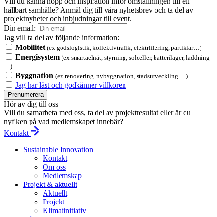
Vill du känna hopp och inspiration inför omställningen till ett
hållbart samhälle? Anmäl dig till våra nyhetsbrev och ta del av
projektnyheter och inbjudningar till event.
Din email:
Jag vill ta del av följande information:
Mobilitet
(ex godslogistik, kollektivtrafik, elektrifiering, partiklar…)
Energisystem
(ex smartaelnät, styrning, solceller, batterilager, laddning
…)
Byggnation
(ex renovering, nybyggnation, stadsutveckling …)
Jag har läst och godkänner villkoren
Prenumerera
Hör av dig till oss
Vill du samarbeta med oss, ta del av projektresultat eller är du
nyfiken på vad medlemskapet innebär?
Kontakt
Sustainable Innovation
Kontakt
Om oss
Medlemskap
Projekt & aktuellt
Aktuellt
Projekt
Klimatinitiativ