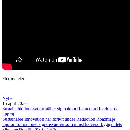
Fler nyheter
Nyhet
15 april 2026
Sustainable Innovation ställer sig bakom Reduction Roadmaps
upprop
Sustainable Innovation har skrivit under Reduction Roadmaps
upprop för nationella gränsvärden som minst halverar byggandets
klimatutsläpp till 2030. Det är…