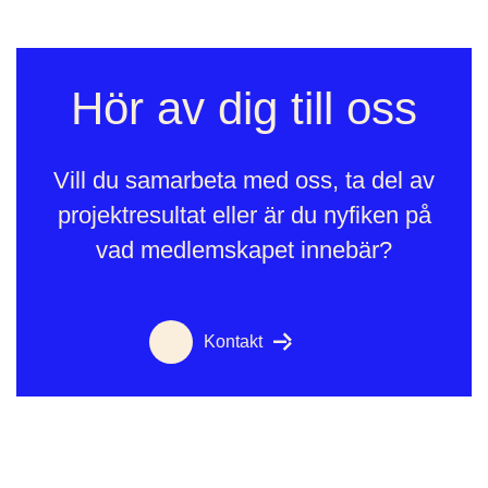
Hör av dig till oss
Vill du samarbeta med oss, ta del av
projektresultat eller är du nyfiken på
vad medlemskapet innebär?
Kontakt