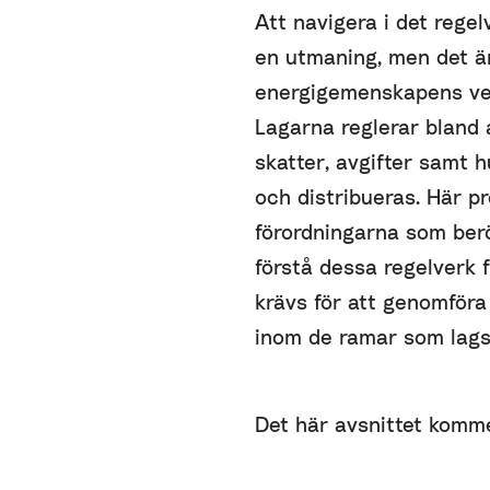
Att navigera i det rege
en utmaning, men det är
energigemenskapens ver
Lagarna reglerar bland a
skatter, avgifter samt h
och distribueras. Här p
förordningarna som be
förstå dessa regelverk 
krävs för att genomföra
inom de ramar som lags
Det här avsnittet komm