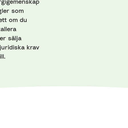
nergigemenskap
egler som
ett om du
allera
er sälja
 juridiska krav
l.