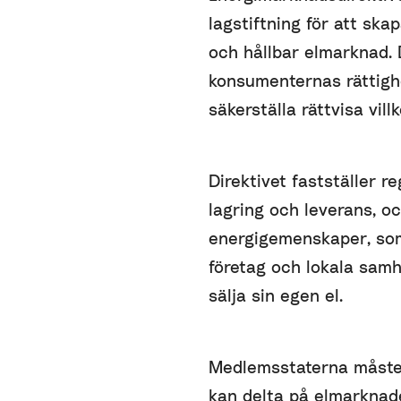
lagstiftning för att ska
och hållbar elmarknad. D
konsumenternas rättighet
säkerställa rättvisa vil
Direktivet fastställer re
lagring och leverans, 
energigemenskaper, som 
företag och lokala sam
sälja sin egen el.
Medlemsstaterna måste 
kan delta på elmarknade