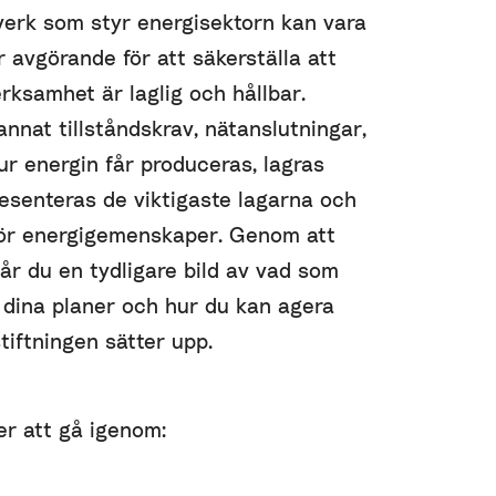
lverk som styr energisektorn kan vara
 avgörande för att säkerställa att
ksamhet är laglig och hållbar.
nnat tillståndskrav, nätanslutningar,
ur energin får produceras, lagras
resenteras de viktigaste lagarna och
rör energigemenskaper. Genom att
får du en tydligare bild av vad som
 dina planer och hur du kan agera
tiftningen sätter upp.
er att gå igenom: