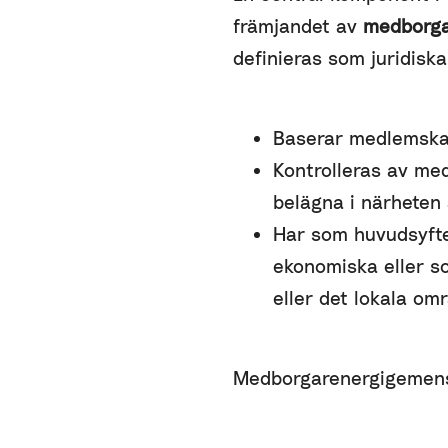
främjandet av
medborga
definieras som juridisk
Baserar medlemskap
Kontrolleras av me
belägna i närheten
Har som huvudsyfte
ekonomiska eller so
eller det lokala omr
Medborgarenergigemensk