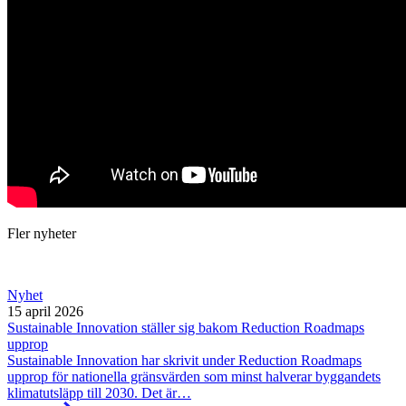
Fler nyheter
Nyhet
15 april 2026
Sustainable Innovation ställer sig bakom Reduction Roadmaps
upprop
Sustainable Innovation har skrivit under Reduction Roadmaps
upprop för nationella gränsvärden som minst halverar byggandets
klimatutsläpp till 2030. Det är…