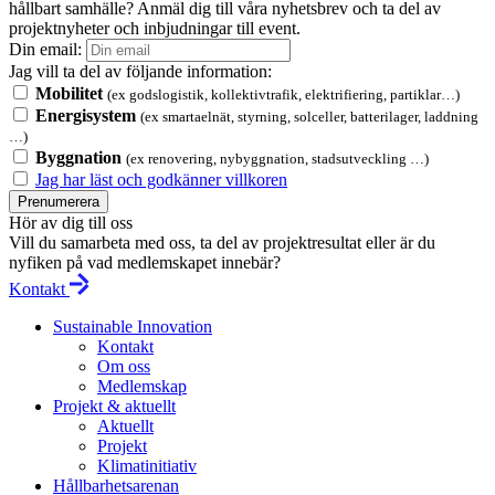
hållbart samhälle? Anmäl dig till våra nyhetsbrev och ta del av
projektnyheter och inbjudningar till event.
Din email:
Jag vill ta del av följande information:
Mobilitet
(ex godslogistik, kollektivtrafik, elektrifiering, partiklar…)
Energisystem
(ex smartaelnät, styrning, solceller, batterilager, laddning
…)
Byggnation
(ex renovering, nybyggnation, stadsutveckling …)
Jag har läst och godkänner villkoren
Prenumerera
Hör av dig till oss
Vill du samarbeta med oss, ta del av projektresultat eller är du
nyfiken på vad medlemskapet innebär?
Kontakt
Sustainable Innovation
Kontakt
Om oss
Medlemskap
Projekt & aktuellt
Aktuellt
Projekt
Klimatinitiativ
Hållbarhetsarenan