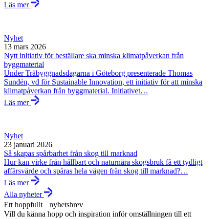
Läs mer
Nyhet
13 mars 2026
Nytt initiativ för beställare ska minska klimatpåverkan från
byggmaterial
Under Träbyggnadsdagarna i Göteborg presenterade Thomas
Sundén, vd för Sustainable Innovation, ett initiativ för att minska
klimatpåverkan från byggmaterial. Initiativet…
Läs mer
Nyhet
23 januari 2026
Så skapas spårbarhet från skog till marknad
Hur kan virke från hållbart och naturnära skogsbruk få ett tydligt
affärsvärde och spåras hela vägen från skog till marknad?…
Läs mer
Alla nyheter
Ett hoppfullt nyhetsbrev
Vill du känna hopp och inspiration inför omställningen till ett