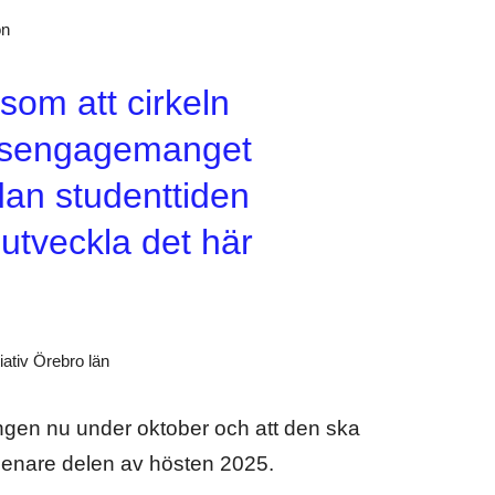
on
som att cirkeln
hetsengagemanget
dan studenttiden
h utveckla det här
iativ Örebro län
ingen nu under oktober och att den ska
 senare delen av hösten 2025.