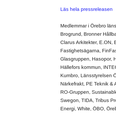
Läs hela pressreleasen
Medlemmar i Örebro läns k
Brogrund, Bronner Hållba
Clarus Arkitekter, E.ON,
Fastighetsägarna, FinFas
Glasgruppen, Hasopor, H
Hällefors kommun, INTEC
Kumbro, Länsstyrelsen Ö
Närkefrakt, PE Teknik & 
RO-Gruppen, Sustainabl
Swegon, TIDA, Tribus Pro
Energi, White, ÖBO, Öreb