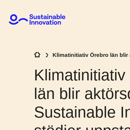
Klimatinitiativ Örebro län bli
Klimatinitiati
län blir aktörs
Sustainable I