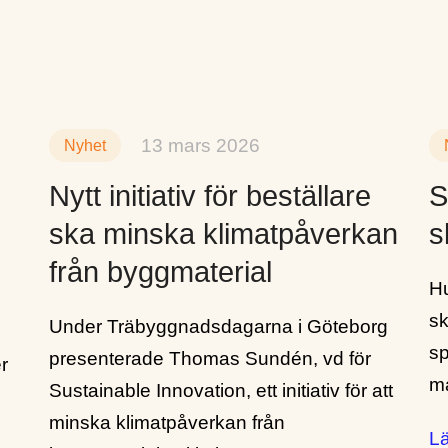
13 mars 2026
Nyhet
Nytt initiativ för beställare
S
ska minska klimatpåverkan
s
från byggmaterial
Hu
sk
Under Träbyggnadsdagarna i Göteborg
sp
presenterade Thomas Sundén, vd för
r
m
Sustainable Innovation, ett initiativ för att
minska klimatpåverkan från
L