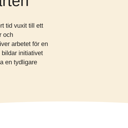
arten
tid vuxit till ett
r och
ver arbetet för en
ildar initiativet
a en tydligare