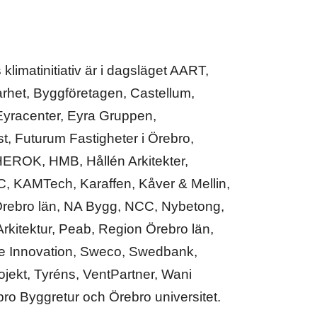
limatinitiativ är i dagsläget AART,
rhet, Byggföretagen, Castellum,
 Eyracenter, Eyra Gruppen,
t, Futurum Fastigheter i Örebro,
EROK, HMB, Hållén Arkitekter,
, KAMTech, Karaffen, Kåver & Mellin,
rebro län, NA Bygg, NCC, Nybetong,
Arkitektur, Peab, Region Örebro län,
e Innovation, Sweco, Swedbank,
jekt, Tyréns, VentPartner, Wani
ro Byggretur och Örebro universitet.