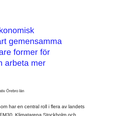
ekonomisk
 vårt gemensamma
are former för
 arbeta mer
ativ Örebro län
m har en central roll i flera av landets
nd LFM30, Klimatarena Stockholm och