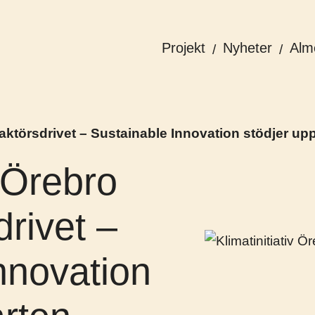
Projekt
Nyheter
Alm
r aktörsdrivet – Sustainable Innovation stödjer up
v Örebro
drivet –
nnovation