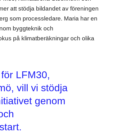
mmer att stödja bildandet av föreningen
merg som processledare. Maria har en
inom byggteknik och
okus på klimatberäkningar och olika
t för LFM30,
mö, vill vi stödja
nitiativet genom
 och
tart.