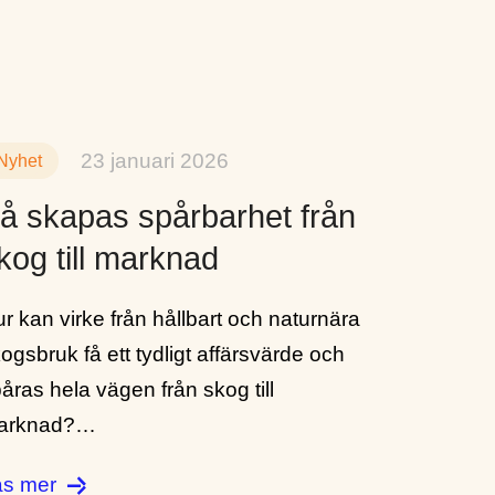
23 januari 2026
Nyhet
å skapas spårbarhet från
kog till marknad
r kan virke från hållbart och naturnära
ogsbruk få ett tydligt affärsvärde och
åras hela vägen från skog till
arknad?…
äs mer