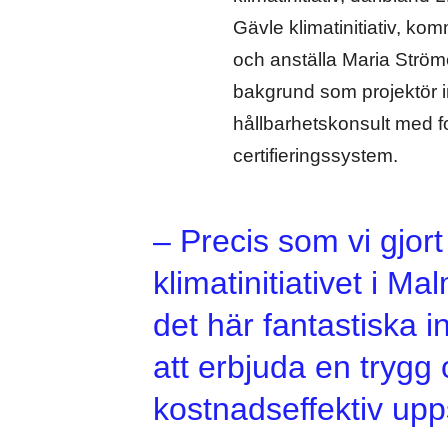
Gävle klimatinitiativ, ko
och anställa Maria Strö
bakgrund som projektör 
hållbarhetskonsult med f
certifieringssystem.
– Precis som vi gjor
klimatinitiativet i Mal
det här fantastiska i
att erbjuda en trygg
kostnadseffektiv upps