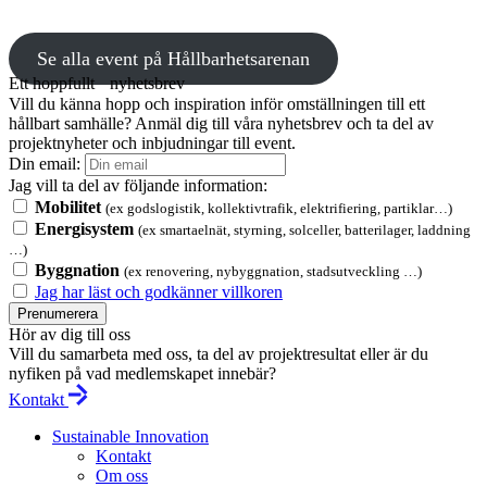
Se alla event på Hållbarhetsarenan
Ett hoppfullt nyhetsbrev
Vill du känna hopp och inspiration inför omställningen till ett
hållbart samhälle? Anmäl dig till våra nyhetsbrev och ta del av
projektnyheter och inbjudningar till event.
Din email:
Jag vill ta del av följande information:
Mobilitet
(ex godslogistik, kollektivtrafik, elektrifiering, partiklar…)
Energisystem
(ex smartaelnät, styrning, solceller, batterilager, laddning
…)
Byggnation
(ex renovering, nybyggnation, stadsutveckling …)
Jag har läst och godkänner villkoren
Prenumerera
Hör av dig till oss
Vill du samarbeta med oss, ta del av projektresultat eller är du
nyfiken på vad medlemskapet innebär?
Kontakt
Sustainable Innovation
Kontakt
Om oss