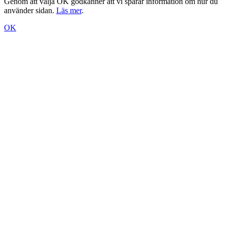
Genom att välja OK godkänner att vi sparar information om hur du
använder sidan.
Läs mer
.
OK