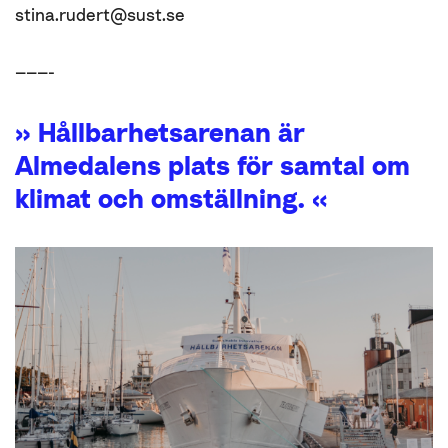
stina.rudert@sust.se
———-
» Hållbarhetsarenan är
Almedalens plats för samtal om
klimat och omställning. «