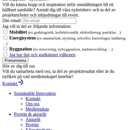
Vill du känna hopp och inspiration inför omställningen till ett
hållbart samhälle? Anmäl dig till våra nyhetsbrev och ta del av
projektnyheter och inbjudningar till event.
Din email:
Jag vill ta del av följande information:
Mobilitet
(ex godslogistik, kollektivtrafik, elektrifiering, partiklar…)
Energisystem
(ex smartaelnät, styrning, solceller, batterilager, laddning
…)
Byggnation
(ex renovering, nybyggnation, stadsutveckling …)
Jag har läst och godkänner villkoren
Prenumerera
Hör av dig till oss
Vill du samarbeta med oss, ta del av projektresultat eller är du
nyfiken på vad medlemskapet innebär?
Kontakt
Sustainable Innovation
Kontakt
Om oss
Medlemskap
Projekt & aktuellt
Aktuellt
Projekt
Klimatinitiativ