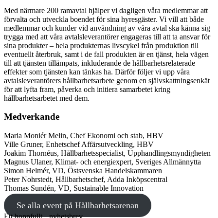
Med närmare 200 ramavtal hjälper vi dagligen våra medlemmar att
förvalta och utveckla boendet för sina hyresgäster. Vi vill att både
medlemmar och kunder vid användning av våra avtal ska känna sig
trygga med att våra avtalsleverantörer engageras till att ta ansvar för
sina produkter – hela produkternas livscykel från produktion till
eventuellt återbruk, samt i de fall produkten är en tjänst, hela vägen
till att tjänsten tillämpats, inkluderande de hållbarhetsrelaterade
effekter som tjänsten kan tänkas ha. Därför följer vi upp våra
avtalsleverantörers hållbarhetsarbete genom en självskattningsenkät
för att lyfta fram, påverka och initiera samarbetet kring
hållbarhetsarbetet med dem.
Medverkande
Maria Moniér Melin, Chef Ekonomi och stab, HBV
Ville Gruner, Enhetschef Affärsutveckling, HBV
Joakim Thornéus, Hållbarhetsspecialist, Upphandlingsmyndigheten
Magnus Ulaner, Klimat- och energiexpert, Sveriges Allmännytta
Simon Helmér, VD, Östsvenska Handelskammaren
Peter Nohrstedt, Hållbarhetschef, Adda Inköpscentral
Thomas Sundén, VD, Sustainable Innovation
Se alla event på Hållbarhetsarenan
Ett hoppfullt nyhetsbrev