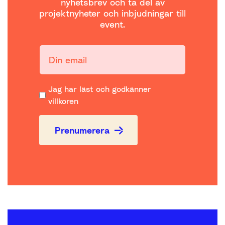
nyhetsbrev och ta del av
projektnyheter och inbjudningar till
event.
Din email:
Jag har läst och godkänner
villkoren
Prenumerera