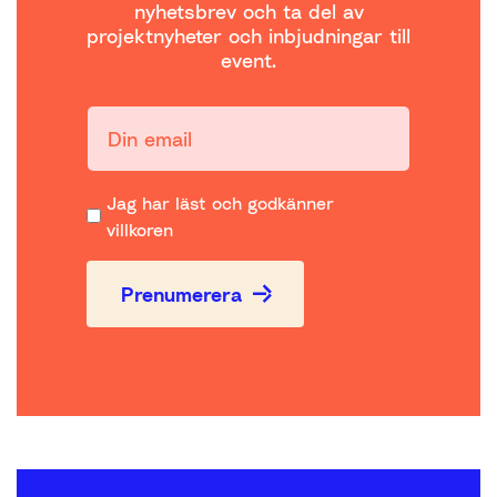
nyhetsbrev och ta del av
projektnyheter och inbjudningar till
event.
Din email:
Jag har läst och godkänner
villkoren
Prenumerera