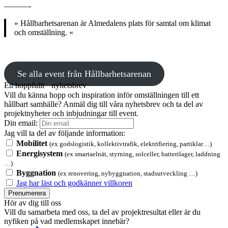
———-
» Hållbarhetsarenan är Almedalens plats för samtal om klimat
och omställning. «
Se alla event från Hållbarhetsarenan
Ett hoppfullt nyhetsbrev
Vill du känna hopp och inspiration inför omställningen till ett
hållbart samhälle? Anmäl dig till våra nyhetsbrev och ta del av
projektnyheter och inbjudningar till event.
Din email:
Jag vill ta del av följande information:
Mobilitet
(ex godslogistik, kollektivtrafik, elektrifiering, partiklar…)
Energisystem
(ex smartaelnät, styrning, solceller, batterilager, laddning
…)
Byggnation
(ex renovering, nybyggnation, stadsutveckling …)
Jag har läst och godkänner villkoren
Prenumerera
Hör av dig till oss
Vill du samarbeta med oss, ta del av projektresultat eller är du
nyfiken på vad medlemskapet innebär?