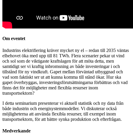
Om eventet
Industrins elektrifiering kräver mycket ny el – redan till 2035 väntas
elbehovet öka med upp till 81 TWh. Flera scenarier pekar ut vind
och sol som de viktigaste kraftslagen för att möta detta, men
samtidigt ser vi kraftig inbromsning av både investeringar i och
tillstånd för ny vindkraft. Gapet mellan förväntad utbyggnad och
vad som faktiskt ser ut att kunna komma till stånd ökar. Hur ska
gapet överbryggas, investeringsförutsättningarna förbättras och vad
finns det för möjligheter med flexibla resurser inom
transportsektorn?
I detta seminarium presenterar vi aktuell statistik och ny data från
både industrin och energisystemmodeller. Vi diskuterar också
möjligheterna att använda flexibla resurser, till exempel inom
transportsektorn, för att bättre synka produktion och efterfrågan.
Medverkande