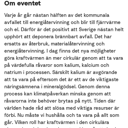
Om eventet
Varje år går nästan hälften av det kommunala
avfallet till energiåtervinning och blir till fjärrvärme
och el. Därför är det positivt att Sverige nästan helt
upphört att deponera brännbart avfall. Det har
ersatts av återbruk, materialåtervinning och
energiåtervinning. I dag finns det nya möjligheter
göra kraftvärmen än mer cirkulär genom att ta vara
på värdefulla råvaror som kalium, kalcium och
natrium i processen. Särskilt kalium är avgörande
att ta vara på eftersom det är ett av de viktigaste
näringsämnena i mineralgödsel. Genom denna
process kan klimatpåverkan minska genom att
råvarorna inte behöver brytas på nytt. Tiden där
världen hade råd att slösa med viktiga resurser är
förbi. Nu måste vi hushålla och ta vara på allt som
går. Vilken roll har kraftvärmen i den cirkulära