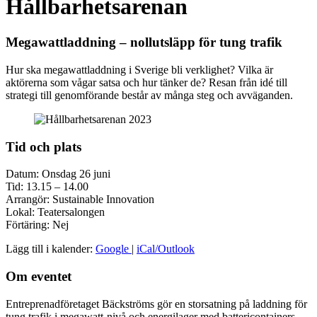
Hållbarhetsarenan
Megawattladdning – nollutsläpp för tung trafik
Hur ska megawattladdning i Sverige bli verklighet? Vilka är
aktörerna som vågar satsa och hur tänker de? Resan från idé till
strategi till genomförande består av många steg och avväganden.
Tid och plats
Datum: Onsdag 26 juni
Tid: 13.15 – 14.00
Arrangör: Sustainable Innovation
Lokal: Teatersalongen
Förtäring: Nej
Lägg till i kalender:
Google
|
iCal/Outlook
Om eventet
Entreprenadföretaget Bäckströms gör en storsatning på laddning för
tung trafik i megawatt-nivå och energilager med battericontainers.