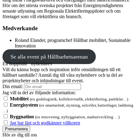
Hör om det största svenska projektet från Energimyndighetens
senaste utlysning om Regionala Elektrifieringspiloter och om
företaget som vill elektrifiera sin bransch.
Medverkande
Roland Elander, programchef Hållbar mobilitet, Sustainable
Innovation
Se alla event på Hållbarhetsarenan
Ett hoppfullt nyhetsbrev
Vill du känna hopp och inspiration inför omställningen till ett
hållbart samhälle? Anmäl dig till våra nyhetsbrev och ta del av
projektnyheter och inbjudningar till event.
Din email:
Jag vill ta del av följande information:
Mobilitet
(ex godslogistik, kollektivtrafik, elektrifiering, partiklar…)
Energisystem
(ex smartaelnät, styrning, solceller, batterilager, laddning
…)
Byggnation
(ex renovering, nybyggnation, stadsutveckling …)
Jag har läst och godkänner villkoren
Prenumerera
Hör av dig till oss