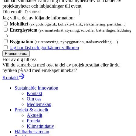
hållbart samhälle? Anmäl dig till våra nyhetsbrev och ta del av
projektnyheter och inbjudningar till event.
Din email:
Jag vill ta del av följande information:
Mobilitet
(ex godslogistik, kollektivtrafik, elektrifiering, partiklar…)
Energisystem
(ex smartaelnät, styrning, solceller, batterilager, laddning
…)
Byggnation
(ex renovering, nybyggnation, stadsutveckling …)
Jag har läst och godkänner villkoren
Prenumerera
Hör av dig till oss
Vill du samarbeta med oss, ta del av projektresultat eller är du
nyfiken på vad medlemskapet innebär?
Kontakt
Sustainable Innovation
Kontakt
Om oss
Medlemskap
Projekt & aktuellt
Aktuellt
Projekt
Klimatinitiativ
Hållbarhetsarenan