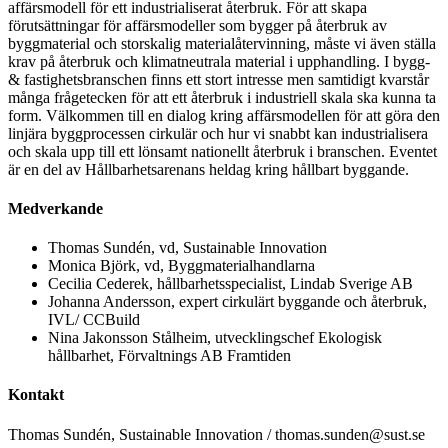
affärsmodell för ett industrialiserat återbruk. För att skapa
förutsättningar för affärsmodeller som bygger på återbruk av
byggmaterial och storskalig materialåtervinning, måste vi även ställa
krav på återbruk och klimatneutrala material i upphandling. I bygg-
& fastighetsbranschen finns ett stort intresse men samtidigt kvarstår
många frågetecken för att ett återbruk i industriell skala ska kunna ta
form. Välkommen till en dialog kring affärsmodellen för att göra den
linjära byggprocessen cirkulär och hur vi snabbt kan industrialisera
och skala upp till ett lönsamt nationellt återbruk i branschen. Eventet
är en del av Hållbarhetsarenans heldag kring hållbart byggande.
Medverkande
Thomas Sundén, vd, Sustainable Innovation
Monica Björk, vd, Byggmaterialhandlarna
Cecilia Cederek, hållbarhetsspecialist, Lindab Sverige AB
Johanna Andersson, expert cirkulärt byggande och återbruk,
IVL/ CCBuild
Nina Jakonsson Stålheim, utvecklingschef Ekologisk
hållbarhet, Förvaltnings AB Framtiden
Kontakt
Thomas Sundén, Sustainable Innovation / thomas.sunden@sust.se