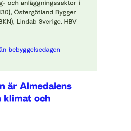
g- och anläggningssektor i
30), Östergötland Bygger
BKN), Lindab Sverige, HBV
från bebyggelsedagen
n är Almedalens
m klimat och