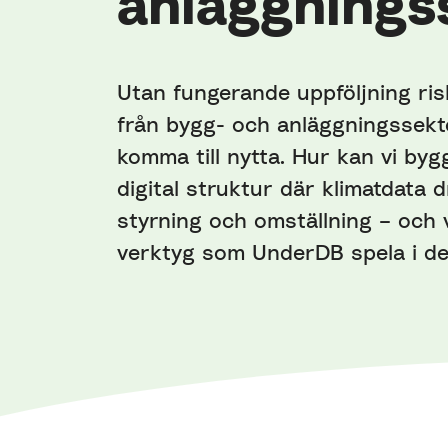
anläggnings
Utan fungerande uppföljning ris
från bygg- och anläggningssekto
komma till nytta. Hur kan vi b
digital struktur där klimatdata d
styrning och omställning – och v
verktyg som UnderDB spela i de