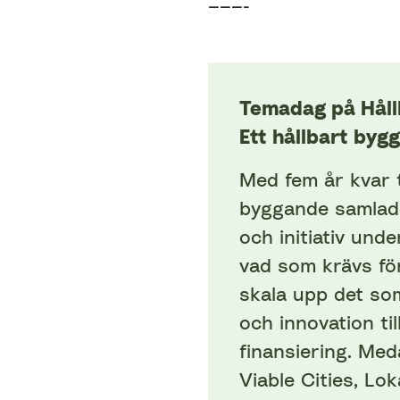
———-
Temadag på Håll
Ett hållbart bygg
Med fem år kvar t
byggande samlad
och initiativ unde
vad som krävs för
skala upp det so
och innovation ti
finansiering. Med
Viable Cities, Lok