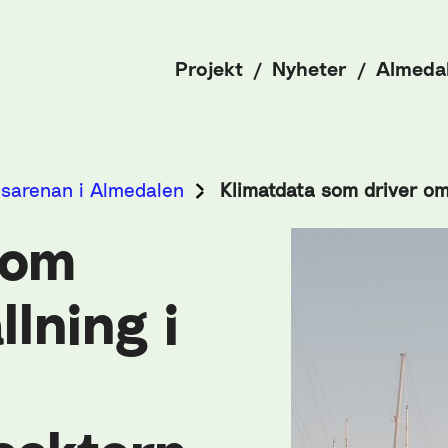
Projekt
Nyheter
Almeda
tsarenan i Almedalen
Klimatdata som driver om
som
llning i