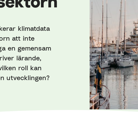
sektorn
kerar klimatdata
rn att inte
ygga en gemensam
river lärande,
ilken roll kan
n utvecklingen?