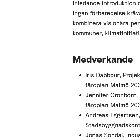
inledande introduktion 
Ingen förberedelse krävs
kombinera visionära pe
kommuner, klimatinitiati
Medverkande
Iris Dabbour, Proje
färdplan Malmö 20
Jennifer Cronborn,
färdplan Malmö 20
Andreas Eggertsen,
Stadsbyggnadskont
Jonas Sondal, Indu