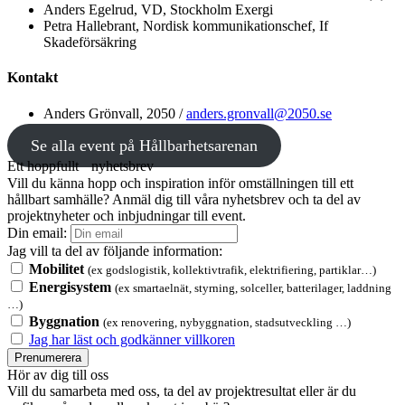
Anders Egelrud, VD, Stockholm Exergi
Petra Hallebrant, Nordisk kommunikationschef, If
Skadeförsäkring
Kontakt
Anders Grönvall, 2050 /
anders.gronvall@2050.se
Se alla event på Hållbarhetsarenan
Ett hoppfullt nyhetsbrev
Vill du känna hopp och inspiration inför omställningen till ett
hållbart samhälle? Anmäl dig till våra nyhetsbrev och ta del av
projektnyheter och inbjudningar till event.
Din email:
Jag vill ta del av följande information:
Mobilitet
(ex godslogistik, kollektivtrafik, elektrifiering, partiklar…)
Energisystem
(ex smartaelnät, styrning, solceller, batterilager, laddning
…)
Byggnation
(ex renovering, nybyggnation, stadsutveckling …)
Jag har läst och godkänner villkoren
Prenumerera
Hör av dig till oss
Vill du samarbeta med oss, ta del av projektresultat eller är du