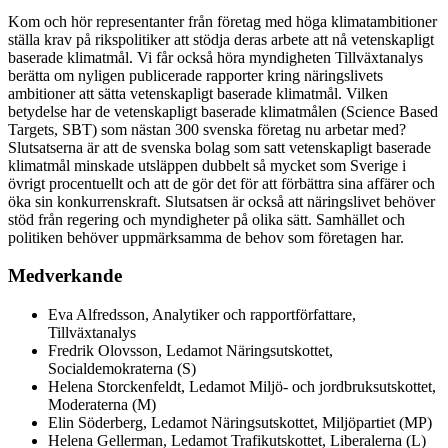
Kom och hör representanter från företag med höga klimatambitioner
ställa krav på rikspolitiker att stödja deras arbete att nå vetenskapligt
baserade klimatmål. Vi får också höra myndigheten Tillväxtanalys
berätta om nyligen publicerade rapporter kring näringslivets
ambitioner att sätta vetenskapligt baserade klimatmål. Vilken
betydelse har de vetenskapligt baserade klimatmålen (Science Based
Targets, SBT) som nästan 300 svenska företag nu arbetar med?
Slutsatserna är att de svenska bolag som satt vetenskapligt baserade
klimatmål minskade utsläppen dubbelt så mycket som Sverige i
övrigt procentuellt och att de gör det för att förbättra sina affärer och
öka sin konkurrenskraft. Slutsatsen är också att näringslivet behöver
stöd från regering och myndigheter på olika sätt. Samhället och
politiken behöver uppmärksamma de behov som företagen har.
Medverkande
Eva Alfredsson, Analytiker och rapportförfattare,
Tillväxtanalys
Fredrik Olovsson, Ledamot Näringsutskottet,
Socialdemokraterna (S)
Helena Storckenfeldt, Ledamot Miljö- och jordbruksutskottet,
Moderaterna (M)
Elin Söderberg, Ledamot Näringsutskottet, Miljöpartiet (MP)
Helena Gellerman, Ledamot Trafikutskottet, Liberalerna (L)