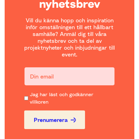
nyhetsbrev
Vill du känna hopp och inspiration
inför omställningen till ett hållbart
samhälle? Anmäl dig till våra
nyhetsbrev och ta del av
projektnyheter och inbjudningar till
event.
Din email:
Jag har läst och godkänner
villkoren
Prenumerera