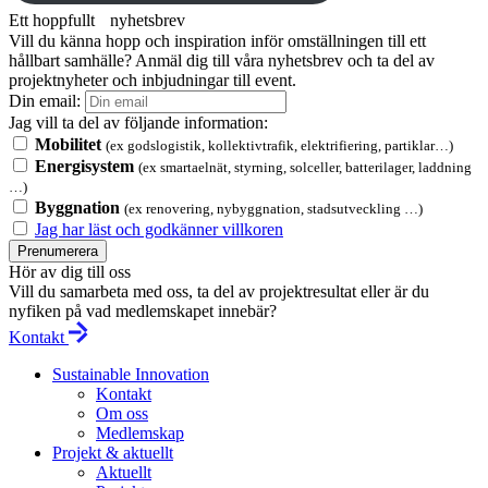
Ett hoppfullt nyhetsbrev
Vill du känna hopp och inspiration inför omställningen till ett
hållbart samhälle? Anmäl dig till våra nyhetsbrev och ta del av
projektnyheter och inbjudningar till event.
Din email:
Jag vill ta del av följande information:
Mobilitet
(ex godslogistik, kollektivtrafik, elektrifiering, partiklar…)
Energisystem
(ex smartaelnät, styrning, solceller, batterilager, laddning
…)
Byggnation
(ex renovering, nybyggnation, stadsutveckling …)
Jag har läst och godkänner villkoren
Prenumerera
Hör av dig till oss
Vill du samarbeta med oss, ta del av projektresultat eller är du
nyfiken på vad medlemskapet innebär?
Kontakt
Sustainable Innovation
Kontakt
Om oss
Medlemskap
Projekt & aktuellt
Aktuellt