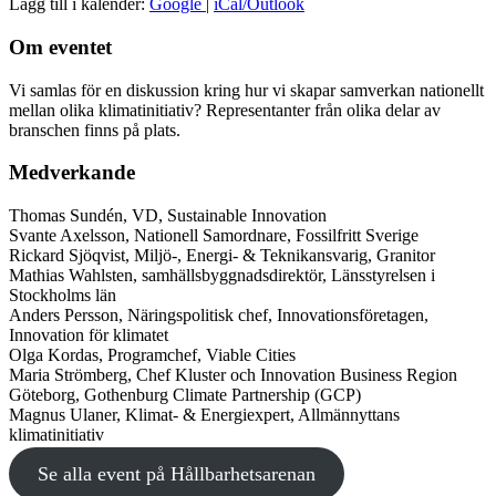
Lägg till i kalender:
Google
|
iCal/Outlook
Om eventet
Vi samlas för en diskussion kring hur vi skapar samverkan nationellt
mellan olika klimatinitiativ? Representanter från olika delar av
branschen finns på plats.
Medverkande
Thomas Sundén, VD, Sustainable Innovation
Svante Axelsson, Nationell Samordnare, Fossilfritt Sverige
Rickard Sjöqvist, Miljö-, Energi- & Teknikansvarig, Granitor
Mathias Wahlsten, samhällsbyggnadsdirektör, Länsstyrelsen i
Stockholms län
Anders Persson, Näringspolitisk chef, Innovationsföretagen,
Innovation för klimatet
Olga Kordas, Programchef, Viable Cities
Maria Strömberg, Chef Kluster och Innovation Business Region
Göteborg, Gothenburg Climate Partnership (GCP)
Magnus Ulaner, Klimat- & Energiexpert, Allmännyttans
klimatinitiativ
Se alla event på Hållbarhetsarenan