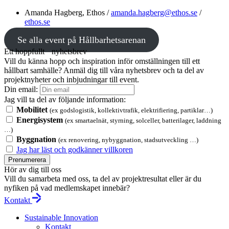
Amanda Hagberg, Ethos /
amanda.hagberg@ethos.se
/
ethos.se
Se alla event på Hållbarhetsarenan
Ett hoppfullt nyhetsbrev
Vill du känna hopp och inspiration inför omställningen till ett
hållbart samhälle? Anmäl dig till våra nyhetsbrev och ta del av
projektnyheter och inbjudningar till event.
Din email:
Jag vill ta del av följande information:
Mobilitet
(ex godslogistik, kollektivtrafik, elektrifiering, partiklar…)
Energisystem
(ex smartaelnät, styrning, solceller, batterilager, laddning
…)
Byggnation
(ex renovering, nybyggnation, stadsutveckling …)
Jag har läst och godkänner villkoren
Prenumerera
Hör av dig till oss
Vill du samarbeta med oss, ta del av projektresultat eller är du
nyfiken på vad medlemskapet innebär?
Kontakt
Sustainable Innovation
Kontakt